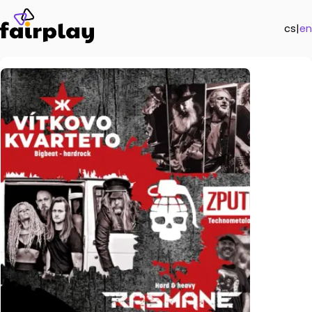
cs
|
en