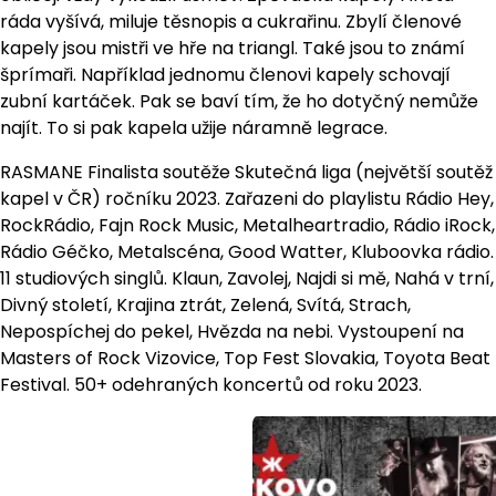
ráda vyšívá, miluje těsnopis a cukrařinu. Zbylí členové
kapely jsou mistři ve hře na triangl. Také jsou to známí
šprímaři. Například jednomu členovi kapely schovají
zubní kartáček. Pak se baví tím, že ho dotyčný nemůže
najít. To si pak kapela užije náramně legrace.
RASMANE Finalista soutěže Skutečná liga (největší soutěž
kapel v ČR) ročníku 2023. Zařazeni do playlistu Rádio Hey,
RockRádio, Fajn Rock Music, Metalheartradio, Rádio iRock,
Rádio Géčko, Metalscéna, Good Watter, Kluboovka rádio.
11 studiových singlů. Klaun, Zavolej, Najdi si mě, Nahá v trní,
Divný století, Krajina ztrát, Zelená, Svítá, Strach,
Nepospíchej do pekel, Hvězda na nebi. Vystoupení na
Masters of Rock Vizovice, Top Fest Slovakia, Toyota Beat
Festival. 50+ odehraných koncertů od roku 2023.