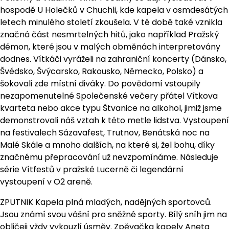
hospodě U Holečků v Chuchli, kde kapela v osmdesátých
letech minulého století zkoušela. V té době také vznikla
značná část nesmrtelných hitů, jako například Pražský
démon, které jsou v malých obměnách interpretovány
dodnes. Vítkáči vyráželi na zahraniční koncerty (Dánsko,
Švédsko, Švýcarsko, Rakousko, Německo, Polsko) a
šokovali zde místní diváky. Do povědomí vstoupily
nezapomenutelné Společenské večery přátel Vítkova
kvarteta nebo akce typu Štvanice na alkohol, jimiž jsme
demonstrovali náš vztah k této metle lidstva. Vystoupení
na festivalech Sázavafest, Trutnov, Benátská noc na
Malé Skále a mnoho dalších, na které si, žel bohu, díky
značnému přepracování už nevzpomínáme. Následuje
série Vítfestů v pražské Lucerně či legendární
vystoupení v O2 areně.
ZPUTNIK Kapela plná mladých, nadějných sportovců.
Jsou známí svou vášní pro sněžné sporty. Bílý sníh jim na
obličeji vždy vykouzlí úsměv. Zpěvačka kapely Aneta