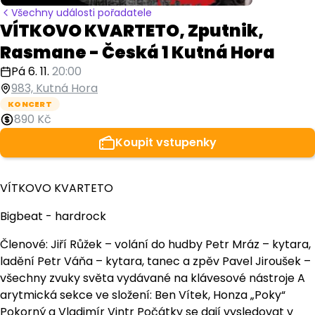
Všechny události pořadatele
VÍTKOVO KVARTETO, Zputnik,
Rasmane - Česká 1 Kutná Hora
Pá 6. 11.
20:00
983, Kutná Hora
KONCERT
890 Kč
Koupit vstupenky
VÍTKOVO KVARTETO
Bigbeat - hardrock
Členové: Jiří Růžek – volání do hudby Petr Mráz – kytara,
ladění Petr Váňa – kytara, tanec a zpěv Pavel Jiroušek –
všechny zvuky světa vydávané na klávesové nástroje A
arytmická sekce ve složení: Ben Vítek, Honza „Poky“
Pokorný a Vladimír Vintr Počátky se dají vysledovat v