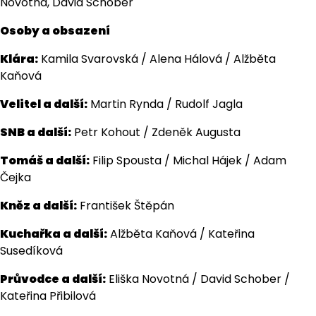
Novotná, David Schober
Osoby a obsazení
Klára:
Kamila Svarovská / Alena Hálová / Alžběta
Kaňová
Velitel a další:
Martin Rynda / Rudolf Jagla
SNB a další:
Petr Kohout / Zdeněk Augusta
Tomáš a další:
Filip Spousta / Michal Hájek / Adam
Čejka
Kněz a další:
František Štěpán
Kuchařka a další:
Alžběta Kaňová / Kateřina
Susedíková
Průvodce a další:
Eliška Novotná / David Schober /
Kateřina Přibilová