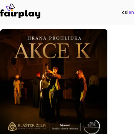
cs
|
en