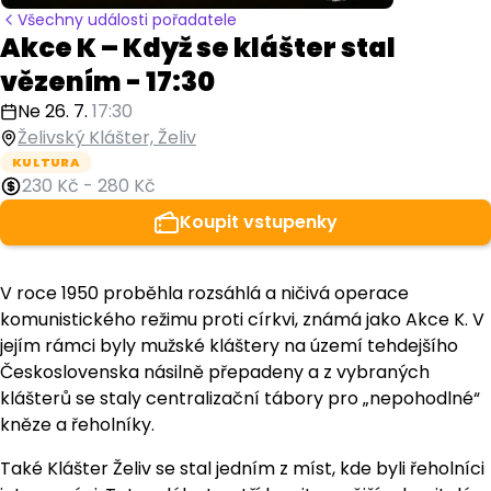
Všechny události pořadatele
Akce K – Když se klášter stal
vězením - 17:30
Ne 26. 7.
17:30
Želivský Klášter, Želiv
KULTURA
230 Kč
-
280 Kč
Koupit vstupenky
V roce 1950 proběhla rozsáhlá a ničivá operace
komunistického režimu proti církvi, známá jako Akce K. V
jejím rámci byly mužské kláštery na území tehdejšího
Československa násilně přepadeny a z vybraných
klášterů se staly centralizační tábory pro „nepohodlné“
kněze a řeholníky.
Také Klášter Želiv se stal jedním z míst, kde byli řeholníci