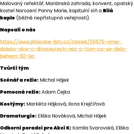
Malovaný refektář, Mariánská zahrada, konvent, opatský
kostel Narození Panny Marie, kapitulní síň a
Bílá
kaple
(běžně nepřístupná veřejnosti).
Napsali o nás
https://www.jihlavske-listy.cz/clanek/55975-vime-
daleko-vice-o-dinosaurech-nez-o-tom-co-se-delo-
behem-50-let
Tvůrčí tým
Scénář a režie:
Michal Hájek
Pomocná režie:
Adam Čejka
Kostýmy:
Markéta Hájková, Ilona Krejčířová
Dramaturgie:
Eliška Nováková, Michal Hájek
Odborní poradci pro Akci K:
Kamila Svarovská, Eliška