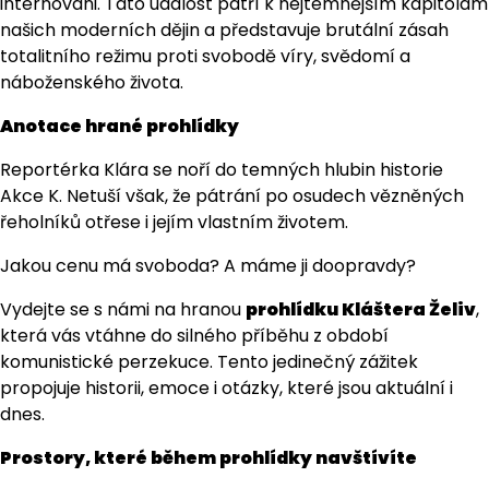
internováni. Tato událost patří k nejtemnějším kapitolám
našich moderních dějin a představuje brutální zásah
totalitního režimu proti svobodě víry, svědomí a
náboženského života.
Anotace hrané prohlídky
Reportérka Klára se noří do temných hlubin historie
Akce K. Netuší však, že pátrání po osudech vězněných
řeholníků otřese i jejím vlastním životem.
Jakou cenu má svoboda? A máme ji doopravdy?
Vydejte se s námi na hranou
prohlídku Kláštera Želiv
,
která vás vtáhne do silného příběhu z období
komunistické perzekuce. Tento jedinečný zážitek
propojuje historii, emoce i otázky, které jsou aktuální i
dnes.
Prostory, které během prohlídky navštívíte