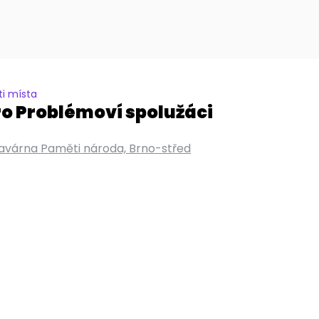
i místa
o Problémoví spolužáci
avárna Paměti národa, Brno-střed