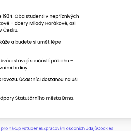
1934. Oba studenti v nepříznivých
ové – dcery Milady Horákové, asi
v Česku.
 kůže a budete si umět lépe
diváci stávají součástí příběhu –
avními hrdiny.
rovozu. Účastníci dostanou na uši
podpory Statutárního města Brna.
 pro nákup vstupenek
Zpracování osobních údajů
Cookies