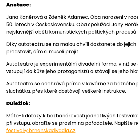
Anotace:
Jana Kaněrová a Zdeněk Adamec. Oba narozeni v roce 
50. letech v Československu. Oba spolužáci Jany Horák
nejslavnější oběti komunistických politických procesů
Díky autoteatru se na malou chvíli dostanete do jejich
představit, čím si museli projít.
Autoteatro je experimentální divadelní forma, v níž se 
vstupují do kůže jeho protagonistů a stávají se jeho hl
Autoteatro se odehrává přímo v kavárně za běžného p
sluchátka, přes které dostávají veškeré instrukce.
Důležité:
Máte-li dotazy k bezbariérovosti jednotlivých festival
při vstupu, obraťte se prosím na pořadatele. Napište n
festival@brnenskadivadla.cz
.