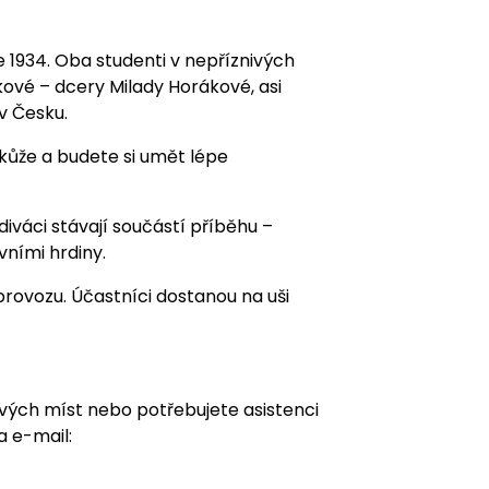
1934. Oba studenti v nepříznivých
ové – dcery Milady Horákové, asi
 v Česku.
 kůže a budete si umět lépe
diváci stávají součástí příběhu –
avními hrdiny.
rovozu. Účastníci dostanou na uši
ových míst nebo potřebujete asistenci
a e-mail: