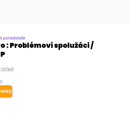
i pořadatele
o : Problémoví spolužáci /
IP
-střed
Kč
penky