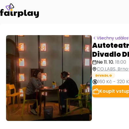
Všechny událost
Autoteatr
Divadlo D
Ne 11. 10.
18:00
CO.LABS, Brno
DIVADLO
160 Kč
-
320 
Koupit vstu