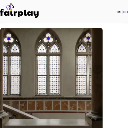
cs
|
en