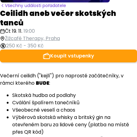
Všechny události pořadatele
Ceilidh aneb večer skotských
tanců
Čt 19. 11.
19:00
Žižcafé Therapy, Praha
250 Kč
-
350 Kč
Koupit vstupenky
Večerní ceilidh ("kejlí") pro naprosté začátečníky, v
rámci kterého
BUDE
:
Skotská hudba od podlahy
Cválání špalírem tanečníků
Všeobecné veselí a chaos
Výběrová skotská whisky a britský gin na
otevřeném baru za lidové ceny (platba na místě
přes QR kód)