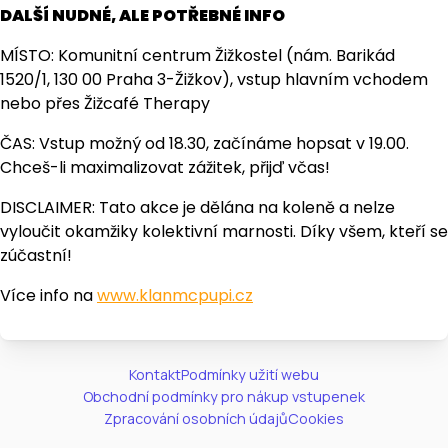
DALŠÍ NUDNÉ, ALE POTŘEBNÉ INFO
MÍSTO: Komunitní centrum Žižkostel (nám. Barikád
1520/1, 130 00 Praha 3-Žižkov), vstup hlavním vchodem
nebo přes Žižcafé Therapy
ČAS: Vstup možný od 18.30, začínáme hopsat v 19.00.
Chceš-li maximalizovat zážitek, přijď včas!
DISCLAIMER: Tato akce je dělána na koleně a nelze
vyloučit okamžiky kolektivní marnosti. Díky všem, kteří se
zúčastní!
Více info na
www.klanmcpupi.cz
Kontakt
Podmínky užití webu
Obchodní podmínky pro nákup vstupenek
Zpracování osobních údajů
Cookies