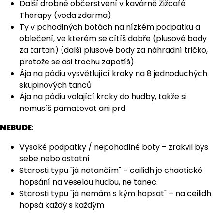
Další drobné občerstvení v kavárně Žižcafé
Therapy (voda zdarma)
Ty v pohodlných botách na nízkém podpatku a
oblečení, ve kterém se cítíš dobře (plusové body
za tartan) (další plusové body za náhradní tričko,
protože se asi trochu zapotíš)
Ája na pódiu vysvětlující kroky na 8 jednoduchých
skupinových tanců
Ája na pódiu volající kroky do hudby, takže si
nemusíš pamatovat ani prd
NEBUDE
:
Vysoké podpatky / nepohodlné boty – zrakvil bys
sebe nebo ostatní
Starosti typu "já netančím" – ceilidh je chaotické
hopsání na veselou hudbu, ne tanec.
Starosti typu "já nemám s kým hopsat" – na ceilidh
hopsá každý s každým