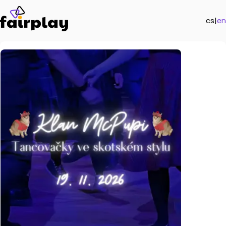
cs
|
en