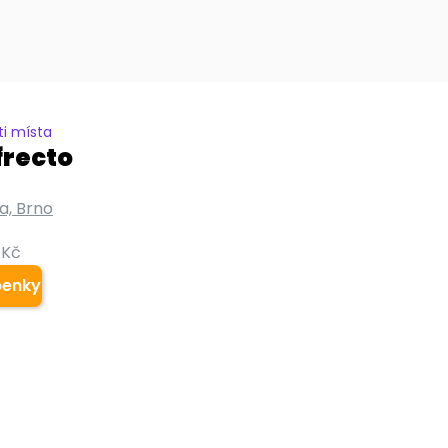
i místa
frecto
a, Brno
 Kč
penky