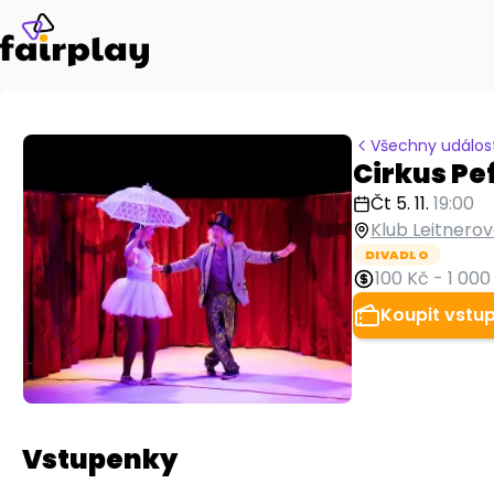
Všechny událost
Cirkus Pe
Čt 5. 11.
19:00
Klub Leitnerov
DIVADLO
100 Kč
-
1 000
Koupit vstu
Vstupenky