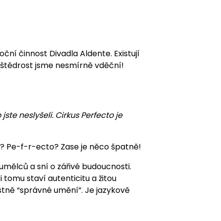
ní činnost Divadla Aldente. Existují
ši štědrost jsme nesmírně vděční!
jste neslyšeli. Cirkus Perfecto je
e? Pe-f-r-ecto? Zase je něco špatně!
 umělců a sní o zářivé budoucnosti.
 tomu staví autenticitu a žitou
astně “správné umění”. Je jazykově