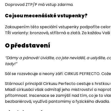
Doprovod ZTP/P má vstup zdarma.
Co jsou mecenášské vstupenky?
Zakoupením této speciální vstupenky podpoříte celoroč
TŘI varianty: bronzová, stříbrná a zlatá. Za každou Va
O představení
“Dámy a pánové! Uvidíte, co jste neviděli, a uslyšíte, co 
tady!”
Sál se rozsvěcuje a neony září: CIRKUS PEFRECTO. Což
Stárnoucí principál Cirkusu Perfecto cestuje s hrstkou
Mladí cirkusáci však odmítají jeho mistrovství a naproti
přítomnost. Inscenace se zamýšlí nad tím, co je to vl
bezbariérová, využívá pantomimy a fyzického divadla.