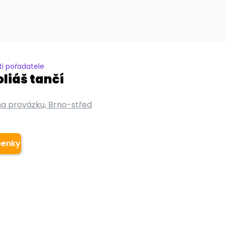
i pořadatele
liáš tančí
na provázku, Brno-střed
penky