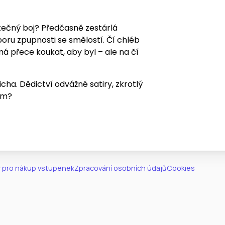
tečný boj? Předčasně zestárlá
oru zpupnosti se smělostí. Čí chléb
 má přece koukat, aby byl – ale na čí
ha. Dědictví odvážné satiry, zkrotlý
um?
 pro nákup vstupenek
Zpracování osobních údajů
Cookies