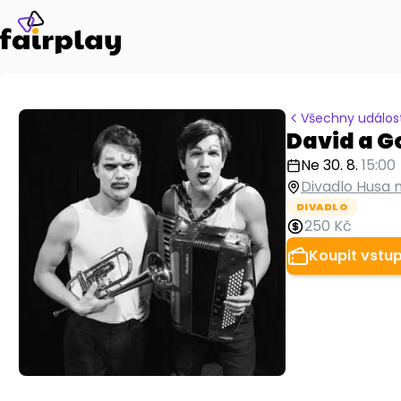
Všechny událost
David a Go
Ne 30. 8.
15:00
Divadlo Husa 
DIVADLO
250 Kč
Koupit vstu