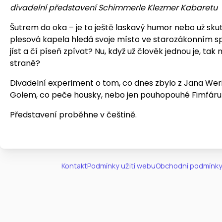
divadelní představení Schimmerle Klezmer Kabaretu
Šutrem do oka – je to ještě laskavý humor nebo už sku
plesová kapela hledá svoje místo ve starozákonním sp
jíst a čí píseň zpívat? Nu, když už člověk jednou je, tak
straně?
Divadelní experiment o tom, co dnes zbylo z Jana Weric
Golem, co peče housky, nebo jen pouhopouhé Fimfár
Představení proběhne v češtině.
Kontakt
Podmínky užití webu
Obchodní podmínky