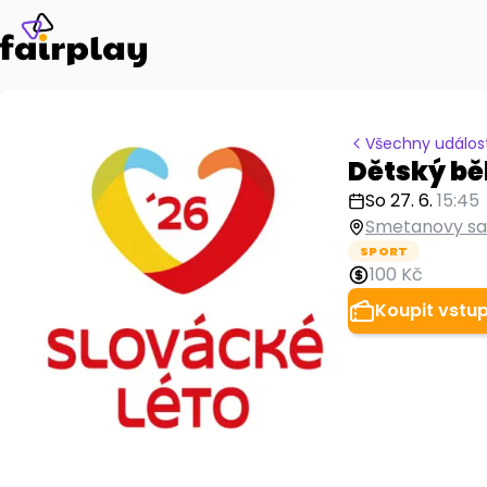
Všechny událost
Dětský bě
So 27. 6.
15:45
Smetanovy sad
SPORT
100 Kč
Koupit vstu