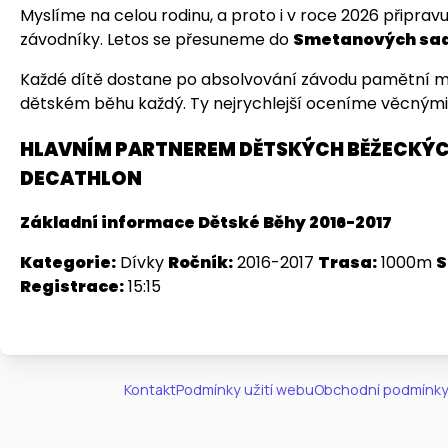
Myslíme na celou rodinu, a proto i v roce 2026 připr
závodníky. Letos se přesuneme do
Smetanových sadů
Každé dítě dostane po absolvování závodu pamětní me
dětském běhu každý. Ty nejrychlejší oceníme věcnými
HLAVNÍM PARTNEREM DĚTSKÝCH BĚŽECKÝC
DECATHLON
Základní informace Dětské Běhy 2016-2017
Kategorie:
Dívky
Ročník:
2016-2017
Trasa:
1000m
S
Registrace:
15:15
Kontakt
Podmínky užití webu
Obchodní podmínky