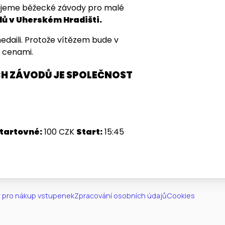
avujeme běžecké závody pro malé
 v Uherském Hradišti.
daili. Protože vítězem bude v
 cenami.
H ZÁVODŮ JE SPOLEČNOST
tartovné:
100 CZK
Start:
15:45
 pro nákup vstupenek
Zpracování osobních údajů
Cookies