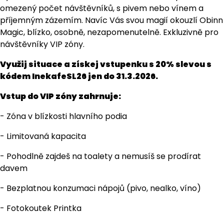
omezený počet návštěvníků, s pivem nebo vínem a
příjemným zázemím. Navíc Vás svou magií okouzlí Obinn
Magic, blízko, osobně, nezapomenutelně. Exkluzivně pro
návštěvníky VIP zóny.
Využij situace a získej vstupenku s 20% slevou s
kódem InekafeSL26 jen do 31.3.2026.
Vstup do VIP zóny zahrnuje:
- Zóna v blízkosti hlavního podia
- Limitovaná kapacita
- Pohodlně zajdeš na toalety a nemusíš se prodírat
davem
- Bezplatnou konzumaci nápojů (pivo, nealko, víno)
- Fotokoutek Printka