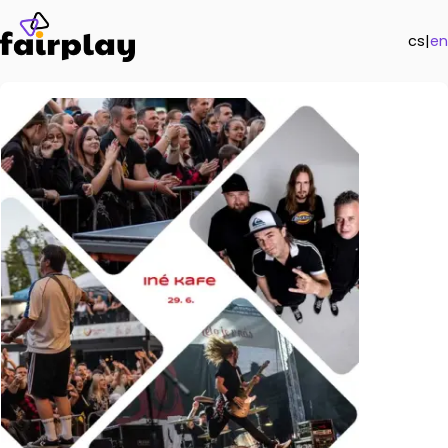
cs
|
en