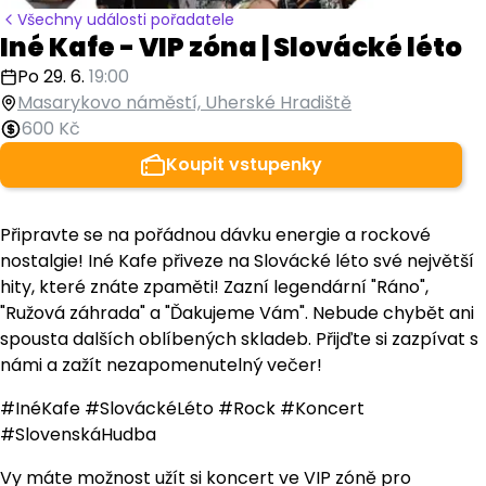
Všechny události pořadatele
Iné Kafe - VIP zóna | Slovácké léto
Po 29. 6.
19:00
Masarykovo náměstí, Uherské Hradiště
600 Kč
Koupit vstupenky
Připravte se na pořádnou dávku energie a rockové
nostalgie! Iné Kafe přiveze na Slovácké léto své největší
hity, které znáte zpaměti! Zazní legendární "Ráno",
"Ružová záhrada" a "Ďakujeme Vám". Nebude chybět ani
spousta dalších oblíbených skladeb. Přijďte si zazpívat s
námi a zažít nezapomenutelný večer!
#InéKafe #SlováckéLéto #Rock #Koncert
#SlovenskáHudba
Vy máte možnost užít si koncert ve VIP zóně pro