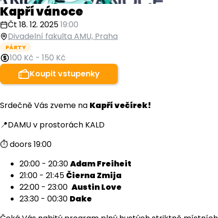
Kapří vánoce
Čt 18. 12. 2025
19:00
Divadelní fakulta AMU, Praha
PÁRTY
100 Kč
-
150 Kč
Koupit vstupenky
Srdečně Vás zveme na
Kapří večírek!
📍DAMU v prostorách KALD
⏱️ doors 19:00
20:00 - 20:30
Adam Freiheit
21:00 - 21:45
Čierna Zmija
22:00 - 23:00
Austin Love
23:30 - 00:30
Dake