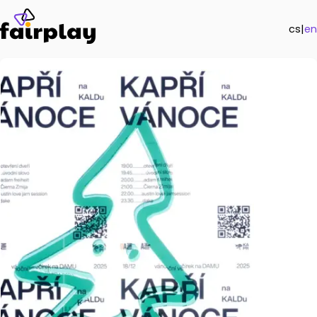
cs
|
en