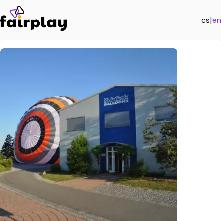
cs
|
en