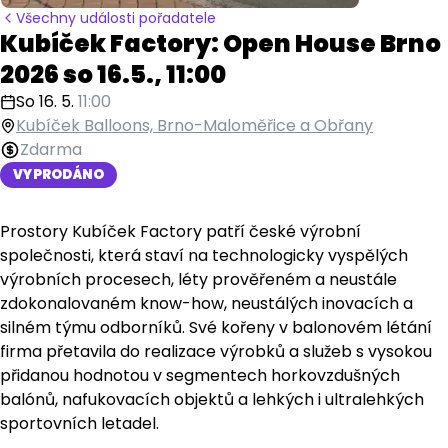
Všechny události pořadatele
Kubíček Factory: Open House Brno
2026 so 16.5., 11:00
So 16. 5.
11:00
Kubíček Balloons, Brno-Maloměřice a Obřany
Zdarma
VYPRODÁNO
Prostory Kubíček Factory patří české výrobní
společnosti, která staví na technologicky vyspělých
výrobních procesech, léty prověřeném a neustále
zdokonalovaném know-how, neustálých inovacích a
silném týmu odborníků. Své kořeny v balonovém létání
firma přetavila do realizace výrobků a služeb s vysokou
přidanou hodnotou v segmentech horkovzdušných
balónů, nafukovacích objektů a lehkých i ultralehkých
sportovních letadel.