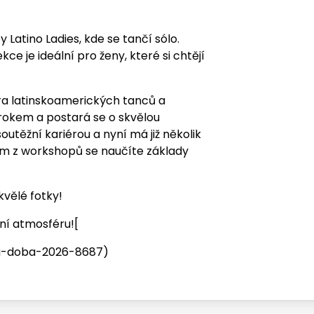
y Latino Ladies, kde se tančí sólo.
kce je ideální pro ženy, které si chtějí
a latinskoamerických tanců a
krokem a postará se o skvělou
soutěžní kariérou a nyní má již několik
ním z workshopů se naučíte základy
kvělé fotky!
ní atmosféru![
na-doba-2026-8687)