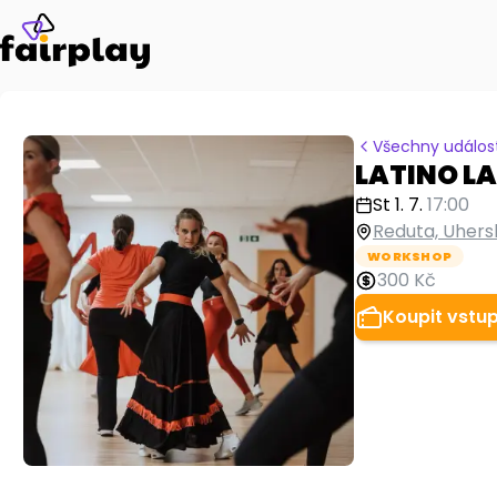
Všechny událost
LATINO LA
St 1. 7.
17:00
Reduta, Uhers
WORKSHOP
300 Kč
Koupit vstu