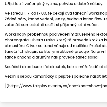
Užij si letní večer plný rytmu, pohybu a dobré nálady.
Ve středu, 1. 7. od 17:00, tě čekají dva taneční workshop
Žádné páry, žádné vedení, jen ty, hudba a latino flow. Le
zatančit samostatně a užít si příjemný letní večer.
Workshopy proběhnou pod vedením zkušeného lektor
choreografa Olivera Fuska, který tě provede krok za 
atmosféru. Oliver se tanci věnuje od malička. Prošel si 
tanečních skupin, se kterými aktivně pracuje. Na prv
tance chacha a druhým nás provede tanec salsa!
Součástí akce bude i fotokoutek, kde si můžeš udělat s
Vezmi s sebou kamarádky a přijďte společně nasát let
](https://www.fairplay.events/cs/one-knor-show-ji