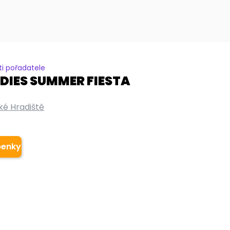
i pořadatele
DIES SUMMER FIESTA
ké Hradiště
penky