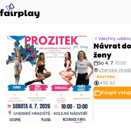
Všechny událost
Návrat do 
ženy
So 4. 7.
10:00
Uherské Hradi
KULTURA
450 Kč
Koupit vstu