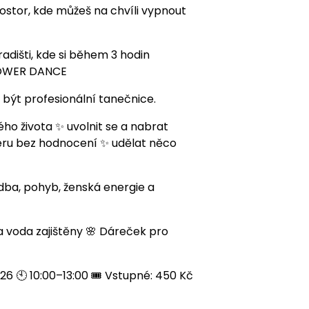
rostor, kde můžeš na chvíli vypnout
dišti, kde si během 3 hodin
 POWER DANCE
 být profesionální tanečnice.
ého života ✨ uvolnit se a nabrat
sféru bez hodnocení ✨ udělat něco
udba, pohyb, ženská energie a
a voda zajištěny 🌸 Dáreček pro
026 🕙 10:00–13:00 🎟 Vstupné: 450 Kč