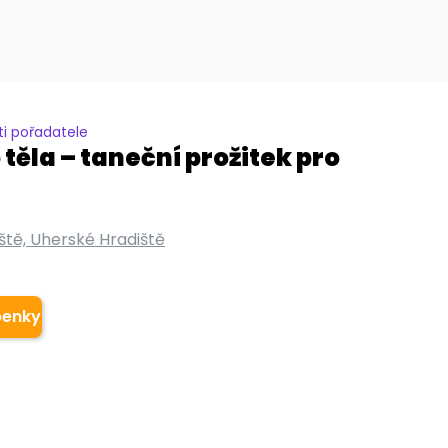
i pořadatele
těla – taneční prožitek pro
ště, Uherské Hradiště
penky