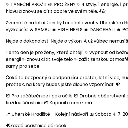
✨ TANEČNÍ PROŽITEK PRO ŽENY ✨ 4 styly. 1 energie. 1 p
hlavu a znovu se cítit dobře ve svém těle. 💃🌸
Zveme tě na letní ženský taneční event v Uherském Hra
vyzkoušíš: 🔥 SAMBU 🔥 HIGH HEELS 🔥 DANCEHALL 🔥
Nejde o dokonalost. Nejde o výkon. A už vůbec nemusíš
Tento den je pro ženy, které chtějí: ✨ vypnout od běžn
energii ✨ znovu cítit svoje tělo ✨ zažít ženskou atmo
samy pro sebe
Čeká tě bezpečný a podporující prostor, letní vibe, h
prožitek, na který budeš ještě dlouho vzpomínat. 💖
🌸 Pro začátečnice i pokročilé 🌸 Drobné občerstvení 
každou účastnici 🌸 Kapacita omezená
📍 Uherské Hradiště – Kolejní nádvoří 📅 Sobota 4. 7. 2
🎁každá účastnice dáreček