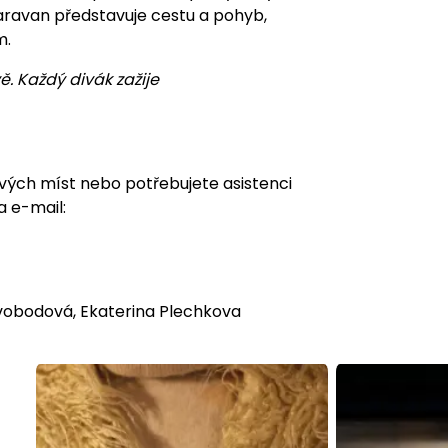
Karavan představuje cestu a pohyb,
m.
ě. Každý divák zažije
ových míst nebo potřebujete asistenci
a e-mail:
Svobodová, Ekaterina Plechkova