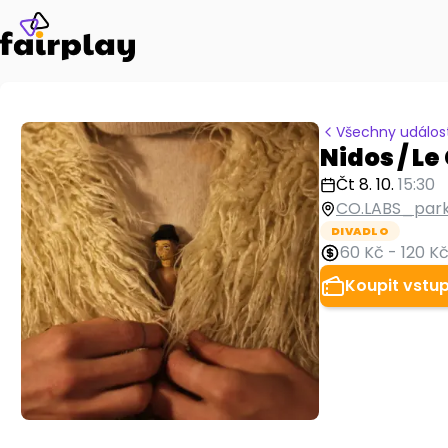
Všechny událost
Nidos / L
Čt 8. 10.
15:30
CO.LABS_park
DIVADLO
60 Kč
-
120 K
Koupit vstu