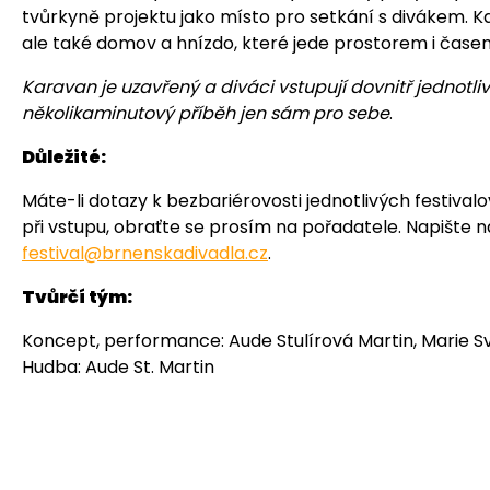
tvůrkyně projektu jako místo pro setkání s divákem. 
ale také domov a hnízdo, které jede prostorem i čase
Karavan je uzavřený a diváci vstupují dovnitř jednotliv
několikaminutový příběh jen sám pro sebe
.
Důležité:
Máte-li dotazy k bezbariérovosti jednotlivých festival
při vstupu, obraťte se prosím na pořadatele. Napište n
festival@brnenskadivadla.cz
.
Tvůrčí tým:
Koncept, performance: Aude Stulírová Martin, Marie 
Hudba: Aude St. Martin