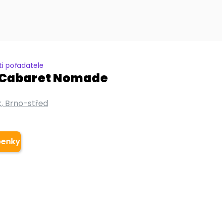
i pořadatele
e Cabaret Nomade
, Brno-střed
č
penky