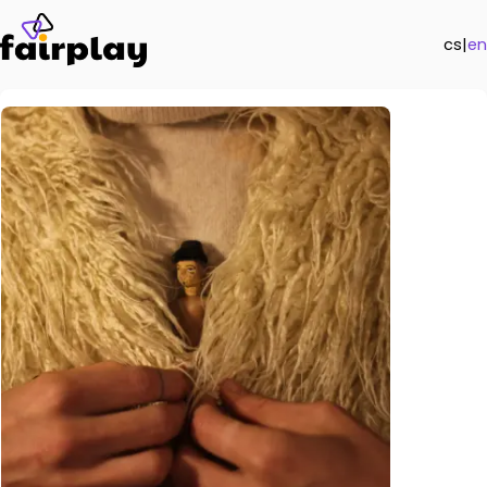
cs
|
en