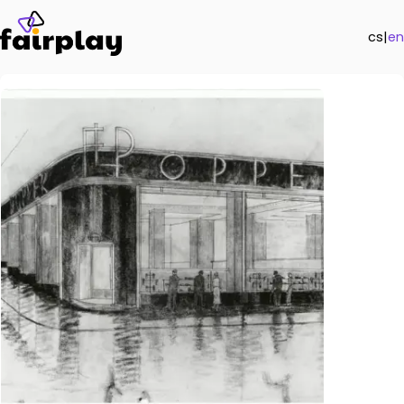
cs
|
en