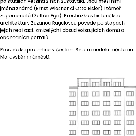
po studiích většina z nich zůstávala. Jsou mezi nimi
jména známá (Ernst Wiesner či Otto Eisler) i téměř
zapomenutá (Zoltán Egri). Procházka s historičkou
architektury Zuzanou Ragulovou povede po stopách
jejich realizací, zmizelých i dosud existujících domů a
obchodních portálů.
Procházka proběhne v češtině. Sraz u modelu města na
Moravském náměstí.