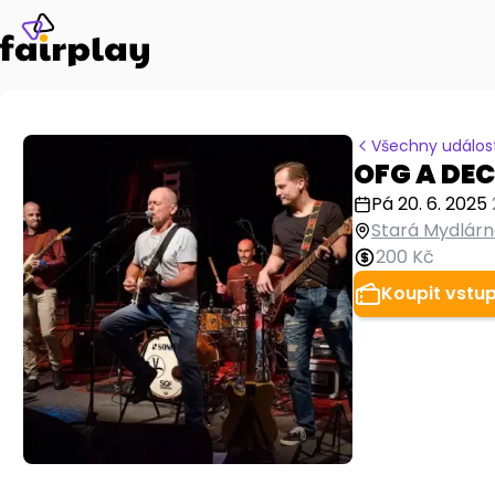
Všechny událost
OFG A DE
Pá 20. 6. 2025
Stará Mydlárn
200 Kč
Koupit vstu