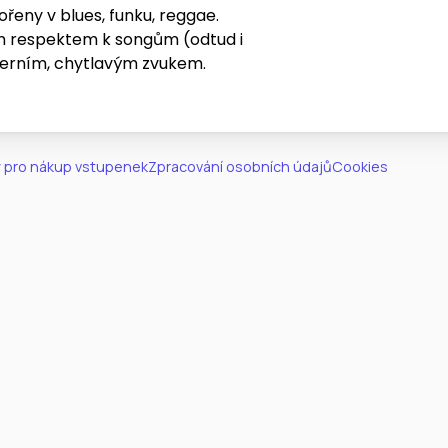
eny v blues, funku, reggae.
ím respektem k songům (odtud i
derním, chytlavým zvukem.
 pro nákup vstupenek
Zpracování osobních údajů
Cookies