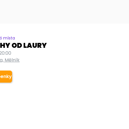
i místa
CHY OD LAURY
20:00
a, Mělník
penky