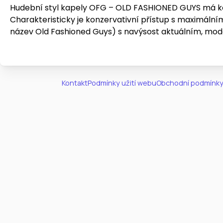
Hudební styl kapely OFG – OLD FASHIONED GUYS má koř
Charakteristicky je konzervativní přístup s maximáln
název Old Fashioned Guys) s navýsost aktuálním, mo
Kontakt
Podmínky užití webu
Obchodní podmínky