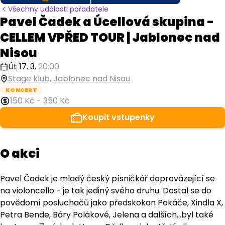
Všechny události pořadatele
Pavel Čadek a Úcellová skupina -
CELLEM VPŘED TOUR | Jablonec nad
Nisou
Út 17. 3.
20:00
Stage klub, Jablonec nad Nisou
KONCERT
150 Kč
-
350 Kč
Koupit vstupenky
O akci
Pavel Čadek je mladý český písničkář doprovázející se
na violoncello - je tak jediný svého druhu. Dostal se do
povědomí posluchačů jako předskokan Pokáče, Xindla X,
Petra Bende, Báry Polákové, Jelena a dalších...byl také