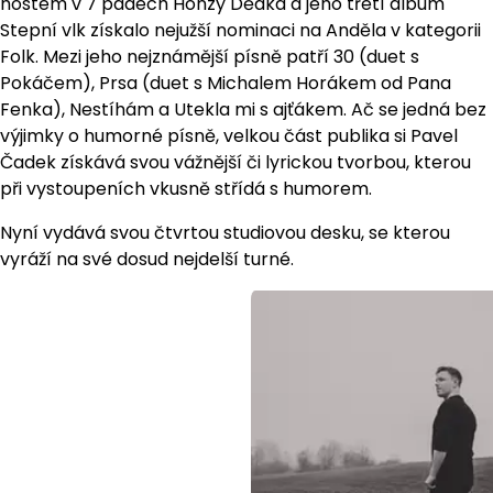
hostem v 7 pádech Honzy Dědka a jeho třetí album
Stepní vlk získalo nejužší nominaci na Anděla v kategorii
Folk. Mezi jeho nejznámější písně patří 30 (duet s
Pokáčem), Prsa (duet s Michalem Horákem od Pana
Fenka), Nestíhám a Utekla mi s ajťákem. Ač se jedná bez
výjimky o humorné písně, velkou část publika si Pavel
Čadek získává svou vážnější či lyrickou tvorbou, kterou
při vystoupeních vkusně střídá s humorem.
Nyní vydává svou čtvrtou studiovou desku, se kterou
vyráží na své dosud nejdelší turné.