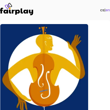
cs
|
en