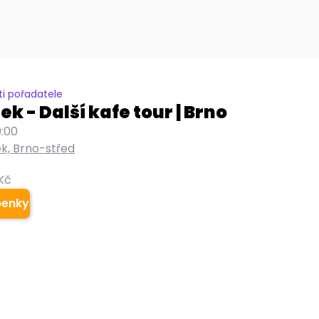
i pořadatele
k - Další kafe tour | Brno
9:00
k, Brno-střed
Kč
penky