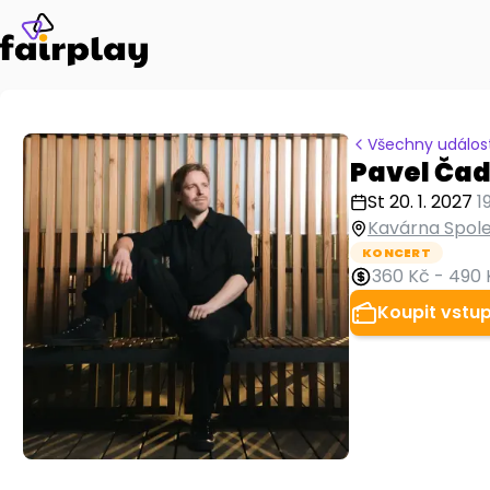
Všechny událost
Pavel Čade
St 20. 1. 2027
1
Kavárna Spole
KONCERT
360 Kč
-
490 
Koupit vstu