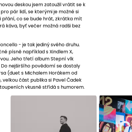
ovou deskou jsem zatoužil vrátit se k
ro pár lidí, se kterými je možné si
 přání, co se bude hrát, zkrátka mít
obrá káva, byť večer možná radši bez
oncello - je tak jediný svého druhu.
čné písně například s Xindlem X,
ou. Jeho třetí album Stepní vlk
. Do nejširšího povědomí se dostaly
Prsa (duet s Michalem Horákem od
 velkou část publika si Pavel Čadek
vystoupeních vkusně střídá s humorem.