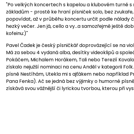
"Po velkých koncertech s kapelou a klubovém turné s n
základům - prostě ke hraní písniček solo, bez zvukaře, p
popovídat, až v průběhu koncertu určit podle nálady či
hezký večer. Jen já, cello a vy...a samozřejmě ještě d
kofeinu:)"
Pavel Čadek je český písničkář doprovázející se na viol
Má za sebou 4 vydaná alba, desítky videoklipů a spole
Pokáčem, Michalem Horákem, Tali nebo Terezií Kovalov
získalo nejužší nominaci na cenu Anděl v kategorii Folk
písně Nestíhám, Utekla mi s ajťákem nebo například 
Pana Fenka). Ač se jedná bez výjimky o humorné písně,
získává svou vážnější či lyrickou tvorbou, kterou při 