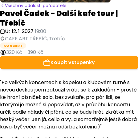
Všechny události pořadatele
Pavel Čadek - Další kafe tour |
Třebíč
Út 12. 1. 2027
19:00
CAFE ART TŘEBÍČ, Třebíč
KONCERT
320 Kč
-
390 Kč
Koupit vstupenky
"Po velkých koncertech s kapelou a klubovém turné s
novou deskou jsem zatoužil vrátit se k základům - prostě
ke hraní písniček solo, bez zvukaře, pro pár lidí, se
kterými je možné si popovídat, až v průběhu koncertu
určit podle nálady či přání, co se bude hrát, zkrátka mít
hezký večer. Jen já, cello a vy...a samozřejmě ještě dobrá
káva, byť večer možná radši bez kofeinu:)"