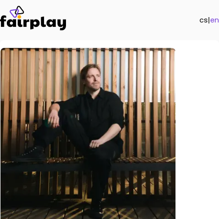
cs
|
en