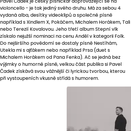
Pavel Čadek je český písničkář doprovázející se na
violoncello - je tak jediný svého druhu. Má za sebou 4
vydaná alba, desítky videoklipů a společné písně
například s Xindlem X, Pokáčem, Michalem Horákem, Tali
nebo Terezií Kovalovou. Jeho třetí album Stepní vlk
získalo nejužší nominaci na cenu Anděl v kategorii Folk.
Do nejširšího povědomí se dostaly písně Nestíhám,
Utekla mi s ajťákem nebo například Prsa (duet s
Michalem Horákem od Pana Fenka). Ač se jedná bez
výjimky o humorné písně, velkou část publika si Pavel
Čadek získává svou vážnější či lyrickou tvorbou, kterou
při vystoupeních vkusně střídá s humorem.