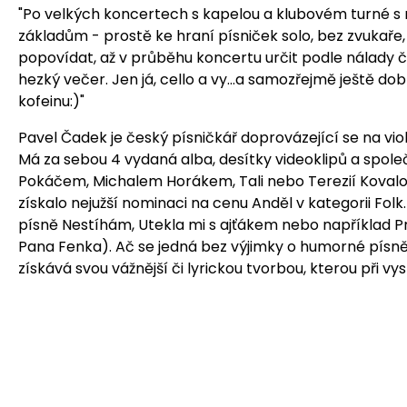
"Po velkých koncertech s kapelou a klubovém turné s n
základům - prostě ke hraní písniček solo, bez zvukaře, p
popovídat, až v průběhu koncertu určit podle nálady či
hezký večer. Jen já, cello a vy...a samozřejmě ještě d
kofeinu:)"
Pavel Čadek je český písničkář doprovázející se na viol
Má za sebou 4 vydaná alba, desítky videoklipů a spole
Pokáčem, Michalem Horákem, Tali nebo Terezií Kovalov
získalo nejužší nominaci na cenu Anděl v kategorii Folk
písně Nestíhám, Utekla mi s ajťákem nebo například 
Pana Fenka). Ač se jedná bez výjimky o humorné písně,
získává svou vážnější či lyrickou tvorbou, kterou při 