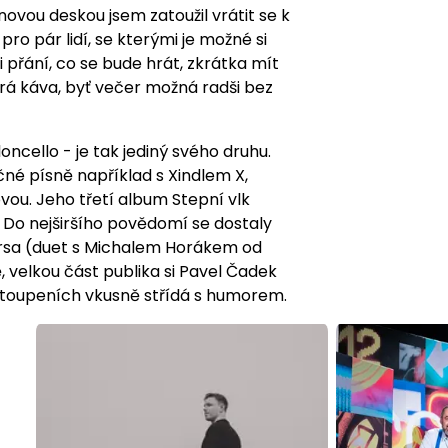
ovou deskou jsem zatoužil vrátit se k
ro pár lidí, se kterými je možné si
 přání, co se bude hrát, zkrátka mít
obrá káva, byť večer možná radši bez
oncello - je tak jediný svého druhu.
čné písně například s Xindlem X,
ou. Jeho třetí album Stepní vlk
. Do nejširšího povědomí se dostaly
Prsa (duet s Michalem Horákem od
 velkou část publika si Pavel Čadek
vystoupeních vkusně střídá s humorem.