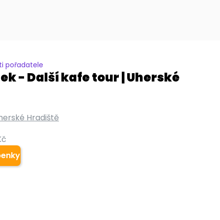
i pořadatele
k - Další kafe tour | Uherské
herské Hradiště
Kč
penky