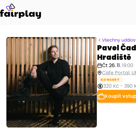
Všechny událost
Pavel Čade
Hradiště
Čt 26. 11.
19:00
Cafe Portal, U
KONCERT
320 Kč
-
390 
Koupit vstu