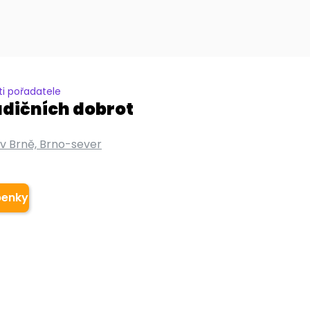
i pořadatele
adičních dobrot
 v Brně, Brno-sever
penky