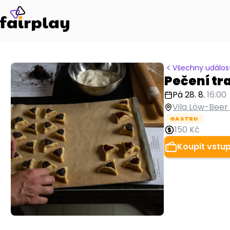
Všechny událost
Pečení tr
Pá 28. 8.
16:00
Vila Löw-Beer
GASTRO
150 Kč
Koupit vstu