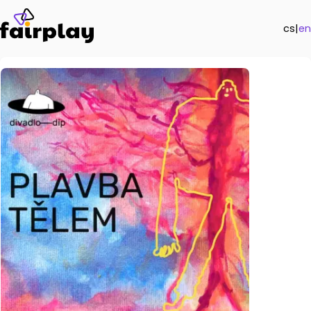
cs
|
en