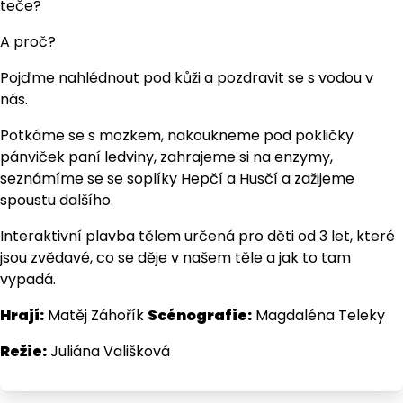
teče?
A proč?
Pojďme nahlédnout pod kůži a pozdravit se s vodou v
nás.
Potkáme se s mozkem, nakoukneme pod pokličky
pánviček paní ledviny, zahrajeme si na enzymy,
seznámíme se se soplíky Hepčí a Husčí a zažijeme
spoustu dalšího.
Interaktivní plavba tělem určená pro děti od 3 let, které
jsou zvědavé, co se děje v našem těle a jak to tam
vypadá.
Hrají:
Matěj Záhořík
Scénografie:
Magdaléna Teleky
Režie:
Juliána Vališková