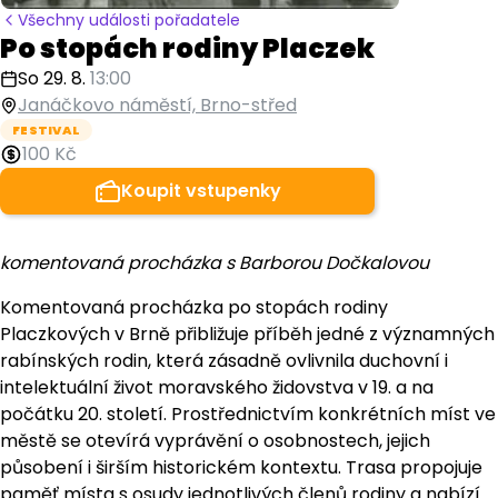
Všechny události pořadatele
Po stopách rodiny Placzek
So 29. 8.
13:00
Janáčkovo náměstí, Brno-střed
FESTIVAL
100 Kč
Koupit vstupenky
komentovaná procházka s Barborou Dočkalovou
Komentovaná procházka po stopách rodiny
Placzkových v Brně přibližuje příběh jedné z významných
rabínských rodin, která zásadně ovlivnila duchovní i
intelektuální život moravského židovstva v 19. a na
počátku 20. století. Prostřednictvím konkrétních míst ve
městě se otevírá vyprávění o osobnostech, jejich
působení i širším historickém kontextu. Trasa propojuje
paměť místa s osudy jednotlivých členů rodiny a nabízí