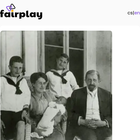
cs
|
en