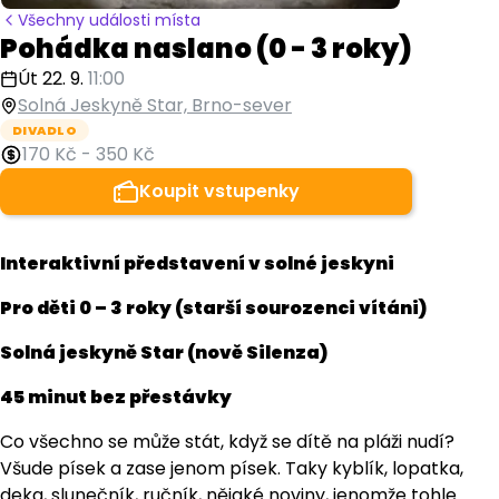
Všechny události místa
Pohádka naslano (0 - 3 roky)
Út 22. 9.
11:00
Solná Jeskyně Star, Brno-sever
DIVADLO
170 Kč
-
350 Kč
Koupit vstupenky
Interaktivní představení v solné jeskyni
Pro děti 0 – 3 roky (starší sourozenci vítáni)
Solná jeskyně Star (nově Silenza)
45 minut bez přestávky
Co všechno se může stát, když se dítě na pláži nudí?
Všude písek a zase jenom písek. Taky kyblík, lopatka,
deka, slunečník, ručník, nějaké noviny, jenomže tohle