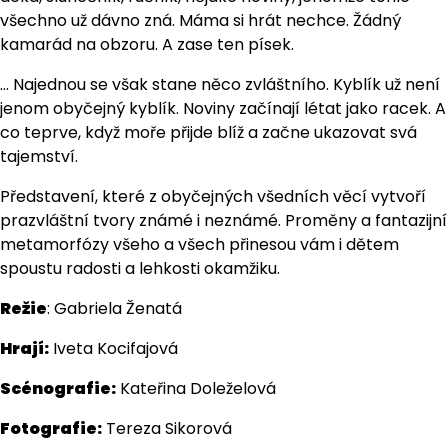
všechno už dávno zná. Máma si hrát nechce. Žádný
kamarád na obzoru. A zase ten písek.
… Najednou se však stane něco zvláštního. Kyblík už není
jenom obyčejný kyblík. Noviny začínají létat jako racek. A
co teprve, když moře přijde blíž a začne ukazovat svá
tajemství.
Představení, které z obyčejných všedních věcí vytvoří
prazvláštní tvory známé i neznámé. Proměny a fantazijní
metamorfózy všeho a všech přinesou vám i dětem
spoustu radosti a lehkosti okamžiku.
Režie
: Gabriela Ženatá
Hrají:
Iveta Kocifajová
Scénografie:
Kateřina Doleželová
Fotografie:
Tereza Sikorová