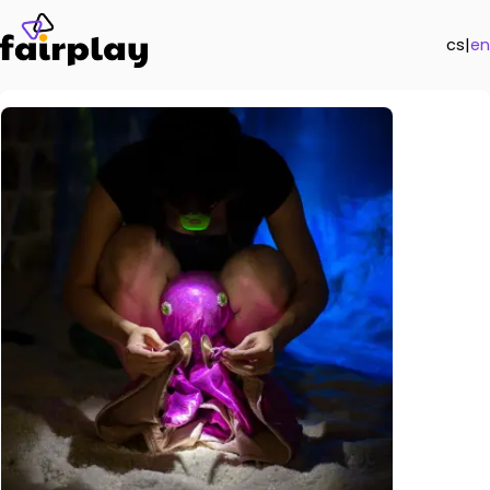
cs
|
en