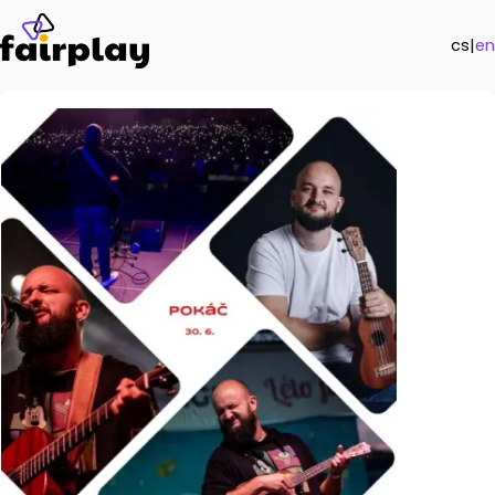
cs
|
en