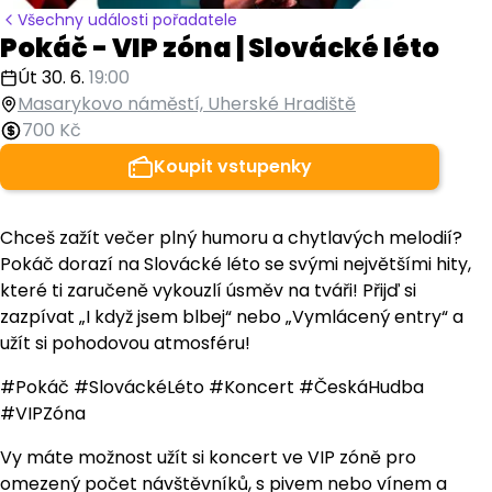
Všechny události pořadatele
Pokáč - VIP zóna | Slovácké léto
Út 30. 6.
19:00
Masarykovo náměstí, Uherské Hradiště
700 Kč
Koupit vstupenky
Chceš zažít večer plný humoru a chytlavých melodií?
Pokáč dorazí na Slovácké léto se svými největšími hity,
které ti zaručeně vykouzlí úsměv na tváři! Přijď si
zazpívat „I když jsem blbej“ nebo „Vymlácený entry“ a
užít si pohodovou atmosféru!
#Pokáč #SlováckéLéto #Koncert #ČeskáHudba
#VIPZóna
Vy máte možnost užít si koncert ve VIP zóně pro
omezený počet návštěvníků, s pivem nebo vínem a