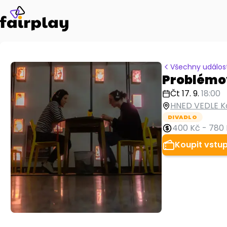
Všechny událost
Problémov
Čt 17. 9.
18:00
HNED VEDLE K
DIVADLO
400 Kč
-
780 
Koupit vstu