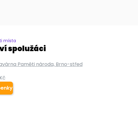
i místa
í spolužáci
avárna Paměti národa, Brno-střed
Kč
penky