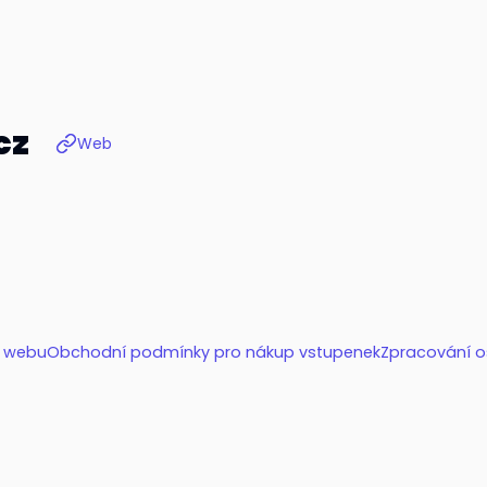
cz
Web
í webu
Obchodní podmínky pro nákup vstupenek
Zpracování o