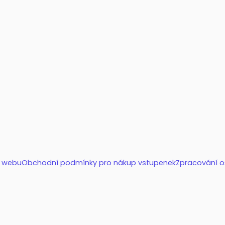
a
í webu
Obchodní podmínky pro nákup vstupenek
Zpracování o