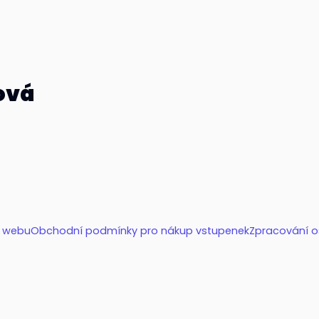
ová
í webu
Obchodní podmínky pro nákup vstupenek
Zpracování o