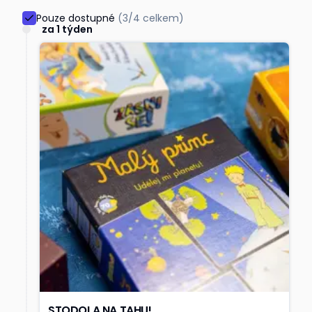
Pouze dostupné
(
3/4 celkem
)
za 1 týden
STODOLA NA TAHU!