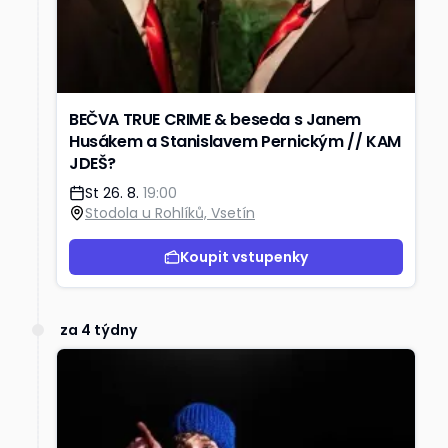
BEČVA TRUE CRIME & beseda s Janem
Husákem a Stanislavem Pernickým // KAM
JDEŠ?
St 26. 8.
19:00
Stodola u Rohlíků, Vsetín
Koupit vstupenky
za 4 týdny