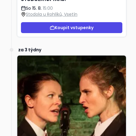
So 15. 8.
15:00
Stodola u Rohlíků, Vsetín
Koupit vstupenky
za 3 týdny