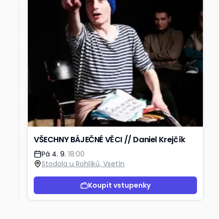
VŠECHNY BÁJEČNÉ VĚCI // Daniel Krejčík
Pá 4. 9.
18:00
Stodola u Rohlíků, Vsetín
Koupit vstupenky