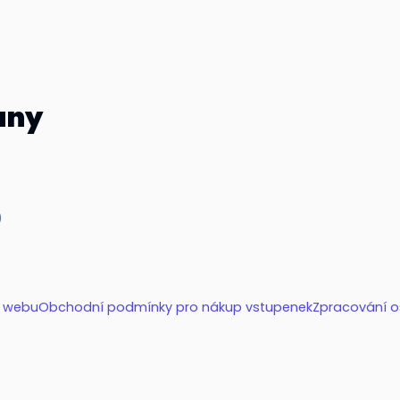
any
)
í webu
Obchodní podmínky pro nákup vstupenek
Zpracování o