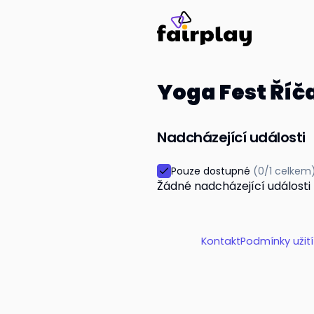
Yoga Fest Říč
Nadcházející události
Pouze dostupné
(
0/1 celkem
Žádné nadcházející události
Kontakt
Podmínky užit