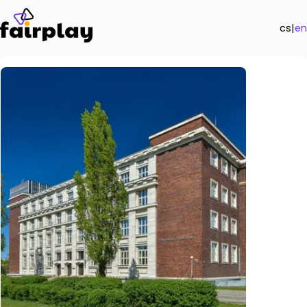
cs
|
en