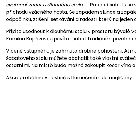
sváteční večer u dlouhého stolu
Příchod šabatu se v ž
příchodu vzácného hosta. Se západem slunce a zapál
odpočinku, ztišení, setkávání a radosti, který na jeden
Přijďte usednout k dlouhému stolu v prostoru bývalé 
Kamilou Kopřivovou přivítat šabat tradičním požehn
V ceně vstupného je zahrnuto drobné pohoštění. Atm
šabatového stolu můžete obohatit také vlastní sváteční
ostatními. Na místě bude možné zakoupit košer víno a 
Akce proběhne v češtině s tlumočením do angličtiny.