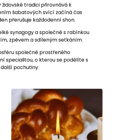
idovské tradici přirovnává k
ením šabatových svící začíná čas
 den přerušuje každodenní shon.
Velké synagogy a společně s rabínkou
áním, zpěvem a sdíleným setkáním.
osféru společně prostřeného
 specialitou, o kterou se podělíte s
další pochutiny.