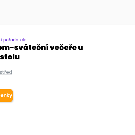
i pořadatele
om-sváteční večeře u
stolu
střed
penky