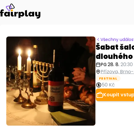
Všechny událost
Šabat šal
dlouhého 
Pá 28. 8.
20:30
Přízova, Brno-
FESTIVAL
50 Kč
Koupit vstu