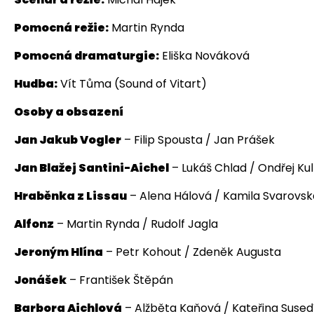
Pomocná režie:
Martin Rynda
Pomocná dramaturgie:
Eliška Nováková
Hudba:
Vít Tůma (Sound of Vitart)
Osoby a obsazení
Jan Jakub Vogler
– Filip Spousta / Jan Prášek
Jan Blažej Santini-Aichel
– Lukáš Chlad / Ondřej Ku
Hraběnka z Lissau
– Alena Hálová / Kamila Svarovsk
Alfonz
– Martin Rynda / Rudolf Jagla
Jeroným Hlína
– Petr Kohout / Zdeněk Augusta
Jonášek
– František Štěpán
Barbora Aichlová
– Alžběta Kaňová / Kateřina Suse