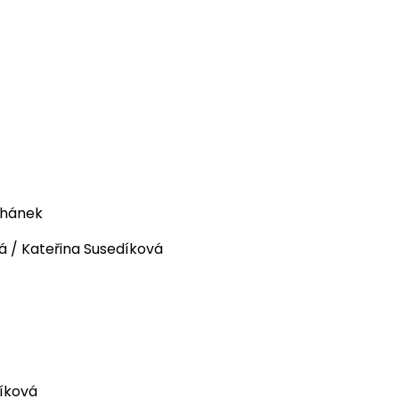
lhánek
á / Kateřina Susedíková
díková