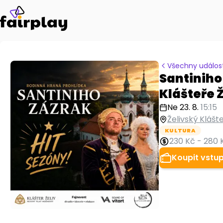
Všechny událost
Santiniho
Klášteře Ž
Ne 23. 8.
15:15
Želivský Klášte
KULTURA
230 Kč
-
280 
Koupit vstu