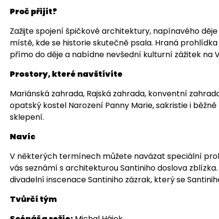
Proč přijít?
Zažijte spojení špičkové architektury, napínavého děje
místě, kde se historie skutečně psala. Hraná prohlídka
přímo do děje a nabídne nevšední kulturní zážitek na 
Prostory, které navštívíte
Mariánská zahrada, Rajská zahrada, konventní zahrada,
opatský kostel Narození Panny Marie, sakristie i běžn
sklepení.
Navíc
V některých termínech můžete navázat speciální pro
vás seznámí s architekturou Santiniho doslova zblízka
divadelní inscenace Santiniho zázrak, který se Santini
Tvůrčí tým
Scénář a režie:
Michal Hájek