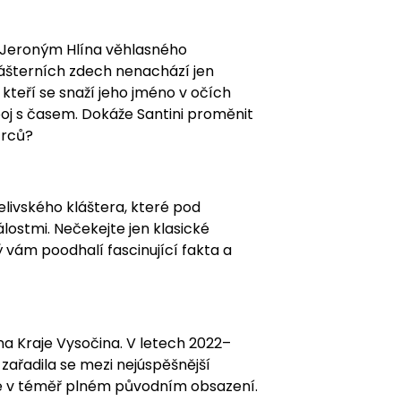
t Jeroným Hlína věhlasného
klášterních zdech nenachází jen
, kteří se snaží jeho jméno v očích
boj s časem. Dokáže Santini proměnit
ůrců?
livského kláštera, které pod
lostmi. Nečekejte jen klasické
vám poodhalí fascinující fakta a
na Kraje Vysočina. V letech 2022–
zařadila se mezi nejúspěšnější
me v téměř plném původním obsazení.