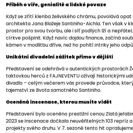
Příběh o víře, genialitě a lidské povaze
Když se zřítí klenba želivského chrámu, povolává opa
architekta Jana Blažeje Santiniho-Aichla. Ten však v 
prostor pro svou tvorbu, ale i síť podlých lží a nepřátel
církve pošpinit. Když navíc dojdou finance, začíná sou
kámen v modlitbu dříve, než ho pohltí intriky jeho odp
Unikátní divadelní zážitek přímo v dějišti
Představení se odehrává v autentických prostorách Že
taktovkou herců z FAJNEVENTU ožívají historickými udá
divadlo – celým večerem vás provede průvodce, který 
tajemství ze života samotného Santiniho.
Oceněná inscenace, kterou musíte vidět
Představení bylo oceněno prestižní cenou Zlatá jeřabi
2023 se inscenace dočkala neuvěřitelných 103 repríz a 
projekty svého druhu. V 7. sezoně tento hit oprašuje