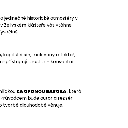
 a jedinečné historické atmosféry v
 v Želivském klášteře vás vtáhne
Vysočině.
 kapitulní síň, malovaný refektář,
ě nepřístupný prostor – konventní
hlídkou
ZA OPONOU BAROKA,
která
. Průvodcem bude autor a režisér
ho tvorbě dlouhodobě věnuje.