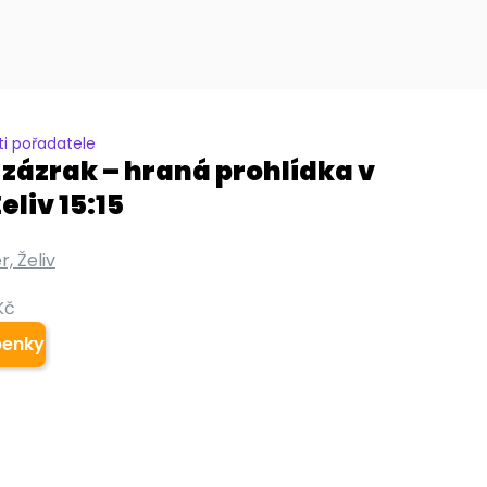
i pořadatele
 zázrak – hraná prohlídka v
eliv 15:15
r, Želiv
Kč
penky