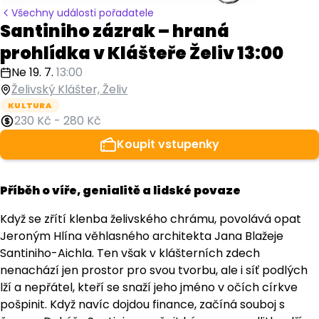
Všechny události pořadatele
Santiniho zázrak – hraná
prohlídka v Klášteře Želiv 13:00
Ne 19. 7.
13:00
Želivský Klášter, Želiv
KULTURA
230 Kč
-
280 Kč
Koupit vstupenky
Příběh o víře, genialitě a lidské povaze
Když se zřítí klenba želivského chrámu, povolává opat
Jeroným Hlína věhlasného architekta Jana Blažeje
Santiniho-Aichla. Ten však v klášterních zdech
nenachází jen prostor pro svou tvorbu, ale i síť podlých
lží a nepřátel, kteří se snaží jeho jméno v očích církve
pošpinit. Když navíc dojdou finance, začíná souboj s