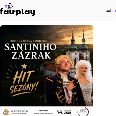
cs
|
en