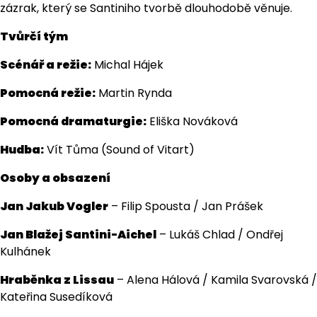
zázrak, který se Santiniho tvorbě dlouhodobě věnuje.
Tvůrčí tým
Scénář a režie:
Michal Hájek
Pomocná režie:
Martin Rynda
Pomocná dramaturgie:
Eliška Nováková
Hudba:
Vít Tůma (Sound of Vitart)
Osoby a obsazení
Jan Jakub Vogler
– Filip Spousta / Jan Prášek
Jan Blažej Santini-Aichel
– Lukáš Chlad / Ondřej
Kulhánek
Hraběnka z Lissau
– Alena Hálová / Kamila Svarovská /
Kateřina Susedíková