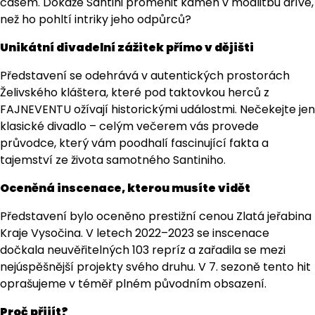
časem. Dokáže Santini proměnit kámen v modlitbu dříve,
než ho pohltí intriky jeho odpůrců?
Unikátní divadelní zážitek přímo v dějišti
Představení se odehrává v autentických prostorách
Želivského kláštera, které pod taktovkou herců z
FAJNEVENTU ožívají historickými událostmi. Nečekejte jen
klasické divadlo – celým večerem vás provede
průvodce, který vám poodhalí fascinující fakta a
tajemství ze života samotného Santiniho.
Oceněná inscenace, kterou musíte vidět
Představení bylo oceněno prestižní cenou Zlatá jeřabina
Kraje Vysočina. V letech 2022–2023 se inscenace
dočkala neuvěřitelných 103 repríz a zařadila se mezi
nejúspěšnější projekty svého druhu. V 7. sezoně tento hit
oprašujeme v téměř plném původním obsazení.
Proč přijít?