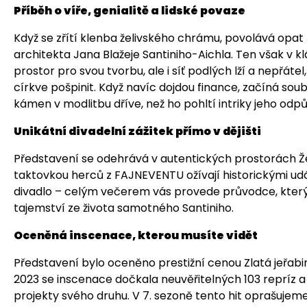
Příběh o víře, genialitě a lidské povaze
Když se zřítí klenba želivského chrámu, povolává opa
architekta Jana Blažeje Santiniho-Aichla. Ten však v 
prostor pro svou tvorbu, ale i síť podlých lží a nepřátel
církve pošpinit. Když navíc dojdou finance, začíná sou
kámen v modlitbu dříve, než ho pohltí intriky jeho odp
Unikátní divadelní zážitek přímo v dějišti
Představení se odehrává v autentických prostorách Že
taktovkou herců z FAJNEVENTU ožívají historickými udá
divadlo – celým večerem vás provede průvodce, který 
tajemství ze života samotného Santiniho.
Oceněná inscenace, kterou musíte vidět
Představení bylo oceněno prestižní cenou Zlatá jeřabi
2023 se inscenace dočkala neuvěřitelných 103 repríz a 
projekty svého druhu. V 7. sezoně tento hit oprašuje