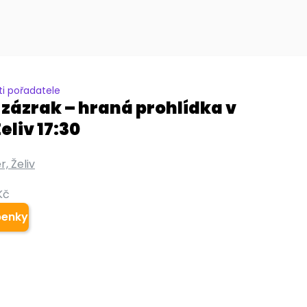
i pořadatele
 zázrak – hraná prohlídka v
eliv 17:30
r, Želiv
Kč
penky