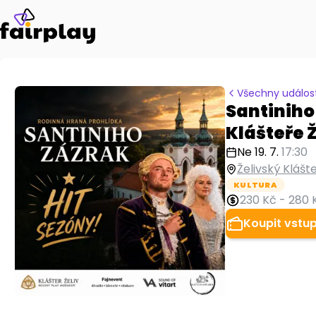
Všechny událost
Santiniho
Klášteře Ž
Ne 19. 7.
17:30
Želivský Klášte
KULTURA
230 Kč
-
280 
Koupit vstu