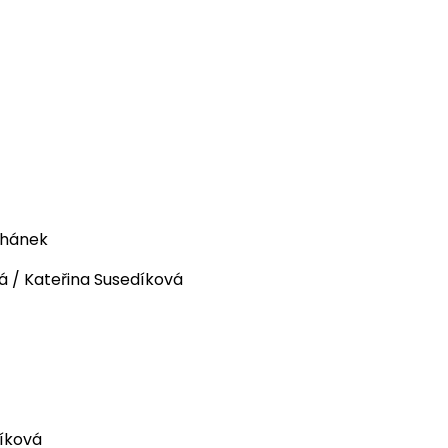
lhánek
á / Kateřina Susedíková
díková