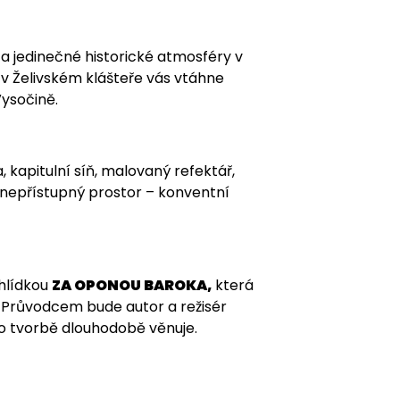
 a jedinečné historické atmosféry v
 v Želivském klášteře vás vtáhne
Vysočině.
 kapitulní síň, malovaný refektář,
ě nepřístupný prostor – konventní
hlídkou
ZA OPONOU BAROKA,
která
. Průvodcem bude autor a režisér
ho tvorbě dlouhodobě věnuje.