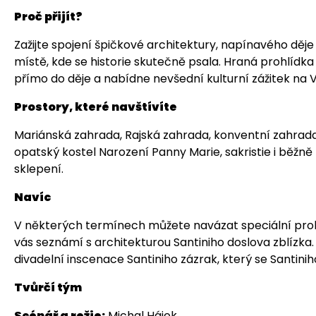
Proč přijít?
Zažijte spojení špičkové architektury, napínavého děje
místě, kde se historie skutečně psala. Hraná prohlídka
přímo do děje a nabídne nevšední kulturní zážitek na 
Prostory, které navštívíte
Mariánská zahrada, Rajská zahrada, konventní zahrada,
opatský kostel Narození Panny Marie, sakristie i běžn
sklepení.
Navíc
V některých termínech můžete navázat speciální pro
vás seznámí s architekturou Santiniho doslova zblízka
divadelní inscenace Santiniho zázrak, který se Santini
Tvůrčí tým
Scénář a režie:
Michal Hájek