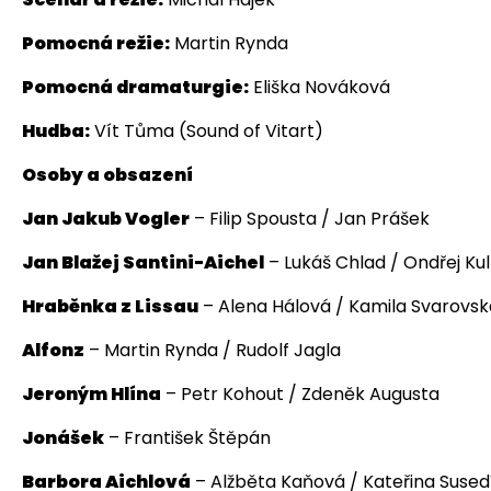
Pomocná režie:
Martin Rynda
Pomocná dramaturgie:
Eliška Nováková
Hudba:
Vít Tůma (Sound of Vitart)
Osoby a obsazení
Jan Jakub Vogler
– Filip Spousta / Jan Prášek
Jan Blažej Santini-Aichel
– Lukáš Chlad / Ondřej Ku
Hraběnka z Lissau
– Alena Hálová / Kamila Svarovsk
Alfonz
– Martin Rynda / Rudolf Jagla
Jeroným Hlína
– Petr Kohout / Zdeněk Augusta
Jonášek
– František Štěpán
Barbora Aichlová
– Alžběta Kaňová / Kateřina Suse