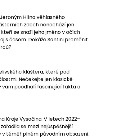
t Jeroným Hlína věhlasného
klášterních zdech nenachází jen
, kteří se snaží jeho jméno v očích
boj s časem. Dokáže Santini proměnit
ůrců?
livského kláštera, které pod
lostmi. Nečekejte jen klasické
vám poodhalí fascinující fakta a
na Kraje Vysočina. V letech 2022–
zařadila se mezi nejúspěšnější
me v téměř plném původním obsazení.