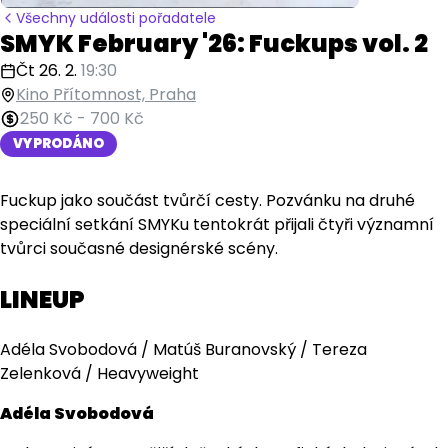
Všechny události pořadatele
SMYK February '26: Fuckups vol. 2
Čt 26. 2.
19:30
Kino Přítomnost, Praha
250 Kč
-
700 Kč
VYPRODÁNO
Fuckup jako součást tvůrčí cesty. Pozvánku na druhé
speciální setkání SMYKu tentokrát přijali čtyři významní
tvůrci současné designérské scény.
LINEUP
Adéla Svobodová / Matúš Buranovský / Tereza
Zelenková / Heavyweight
Adéla Svobodová