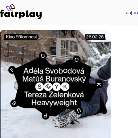
cs
|
en