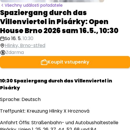
Všechny události pořadatele
Spaziergang durch das
Villenviertel in Pisárky: Open
House Brno 2026 sam 16.5., 10:30
So 16. 5.
10:30
Hlinky, Brno-střed
Zdarma
Koupit vstupenky
10:30 Spaziergang durch das Villenviertel in
Pisárky
Sprache: Deutsch
Treffpunkt: Kreuzung Hlinky X Hroznová
Anfahrt Öffis: Straßenbahn- und Autobushaltestelle
Pisárky, Linien 1, 25, 26, 37, 44, 52, 68 und 84