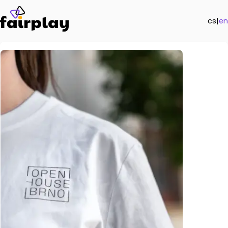
cs
|
en