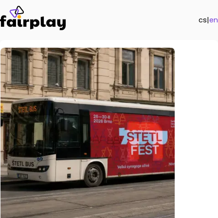
cs
|
en