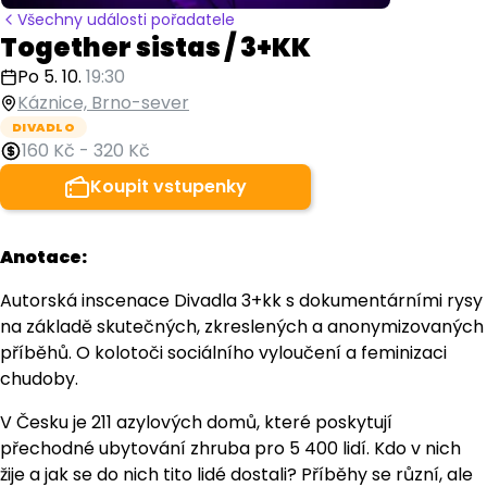
Všechny události pořadatele
Together sistas / 3+KK
Po 5. 10.
19:30
Káznice, Brno-sever
DIVADLO
160 Kč
-
320 Kč
Koupit vstupenky
Anotace:
Autorská inscenace Divadla 3+kk s dokumentárními rysy
na základě skutečných, zkreslených a anonymizovaných
příběhů. O kolotoči sociálního vyloučení a feminizaci
chudoby.
V Česku je 211 azylových domů, které poskytují
přechodné ubytování zhruba pro 5 400 lidí. Kdo v nich
žije a jak se do nich tito lidé dostali? Příběhy se různí, ale