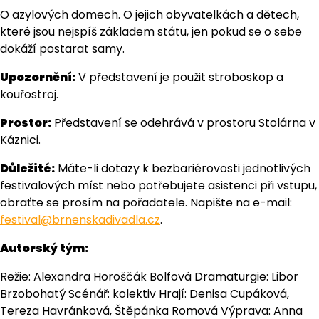
O azylových domech. O jejich obyvatelkách a dětech,
které jsou nejspíš základem státu, jen pokud se o sebe
dokáží postarat samy.
Upozornění:
V představení je použit stroboskop a
kouřostroj.
Prostor:
Představení se odehrává v prostoru Stolárna v
Káznici.
Důležité:
Máte-li dotazy k bezbariérovosti jednotlivých
festivalových míst nebo potřebujete asistenci při vstupu,
obraťte se prosím na pořadatele. Napište na e-mail:
festival@brnenskadivadla.cz
.
Autorský tým:
Režie: Alexandra Horoščák Bolfová Dramaturgie: Libor
Brzobohatý Scénář: kolektiv Hrají: Denisa Cupáková,
Tereza Havránková, Štěpánka Romová Výprava: Anna