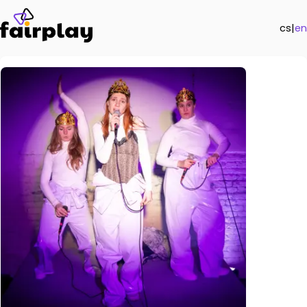
cs
|
en