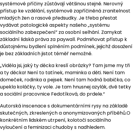
systémové příčiny zůstávají většinou stejné. Nerovný
přístup ke vzdělání, systémově zapříčiněná zranitelnost
mladých žen a rasové předsudky. Je třeba přestat
vydávat patologické aspekty našeho „systému
sociálního zabezpečení” za osobní selhání. Zamykat
základní lidská práva za paywall. Podmiňovat přístup k
důstojnému bydlení splněním podmínek, jejichž dosažení
je bez základních jistot téměř nemožné.
„Viděla jsi, jaký ty děcka kreslí obrázky? Tam jsme my tři
a ty děcka! Není to tatínek, maminka a děti. Není tam
domeček, rodinka a pejsek. Není tam hodná babička, co
upekla koláčky, ty vole. Je tam hnusnej azylák, dvě tetky
a sociální pracovnice Fedotíková, do prdele.“
Autorská inscenace s dokumentárními rysy na základě
skutečných, zkreslených a anonymizovaných příběhů.O
konkrétním lidském utrpení, kolotoči sociálního
vyloučení a feminizaci chudoby s nadhledem.