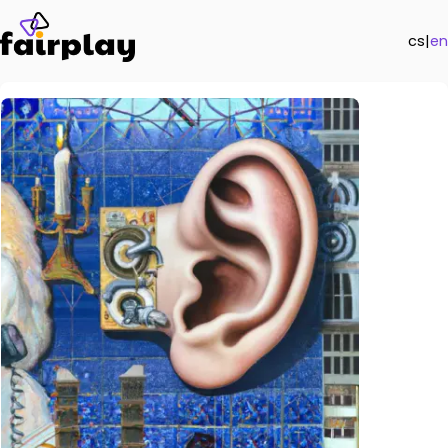
cs
|
en