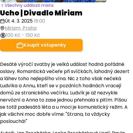
Všechny události místa
Ucho | Divadlo Miriam
Út 4. 3. 2025
18:00
Miriam, Praha
100 Kč
-
150 Kč
Koupit vstupenky
Desáté výročí svatby je velká událost hodná pořádné
oslavy. Romantická večeře při svíčkách, lahodný dezert
a láhev toho nejlepšího vína. Nic z toho však nečeká
Ludvíka a Annu, kteří se v pozdních hodinách vracejí
domů ze stranického večírku. Ludvík je až nezvykle
nervózní a Anna to zase jednou přehnala s pitím. Píšou
se totiž padesátá léta a u moci je komunistický režim. A
jak všichni moc dobře víme: "Strana, ta vždycky
poslouchá!"