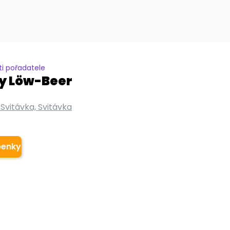
i pořadatele
ny Löw-Beer
Svitávka, Svitávka
penky