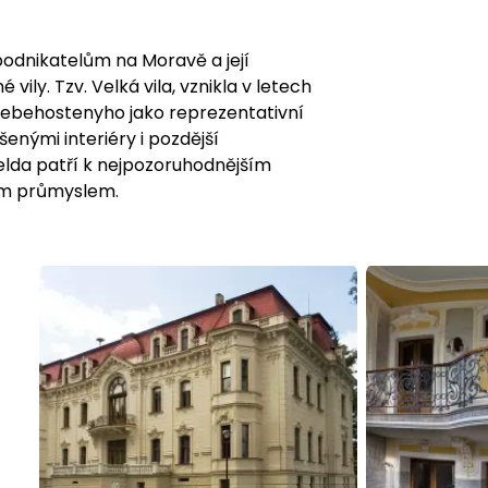
podnikatelům na Moravě a její
ily. Tzv. Velká vila, vznikla v letech
Nebehostenyho jako reprezentativní
nými interiéry i pozdější
elda patří k nejpozoruhodnějším
ím průmyslem.