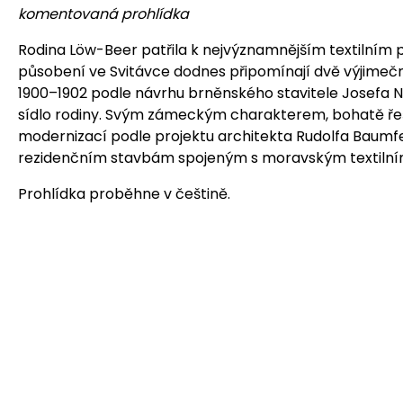
komentovaná prohlídka
Rodina Löw-Beer patřila k nejvýznamnějším textilním 
působení ve Svitávce dodnes připomínají dvě výjimečné v
1900–1902 podle návrhu brněnského stavitele Josefa 
sídlo rodiny. Svým zámeckým charakterem, bohatě řeše
modernizací podle projektu architekta Rudolfa Baumf
rezidenčním stavbám spojeným s moravským textiln
Prohlídka proběhne v češtině.