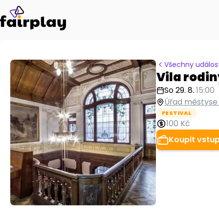
Všechny událost
Vila rodi
So 29. 8.
15:00
Úřad městyse 
FESTIVAL
100 Kč
Koupit vstu