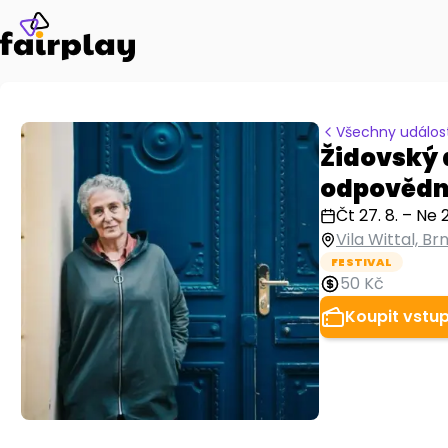
Všechny událost
Židovský 
odpovědn
Čt 27. 8.
–
Ne 2
Vila Wittal, B
FESTIVAL
50 Kč
Koupit vstu