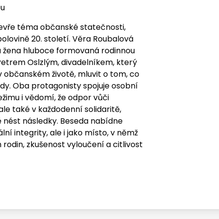
ou
evře téma občanské statečnosti,
olovině 20. století. Věra Roubalová
a žena hluboce formovaná rodinnou
Petrem Oslzlým, divadelníkem, který
k v občanském životě, mluvit o tom, co
y. Oba protagonisty spojuje osobní
ežimu i vědomí, že odpor vůči
le také v každodenní solidaritě,
tě nést následky. Beseda nabídne
ní integrity, ale i jako místo, v němž
odin, zkušenost vyloučení a citlivost