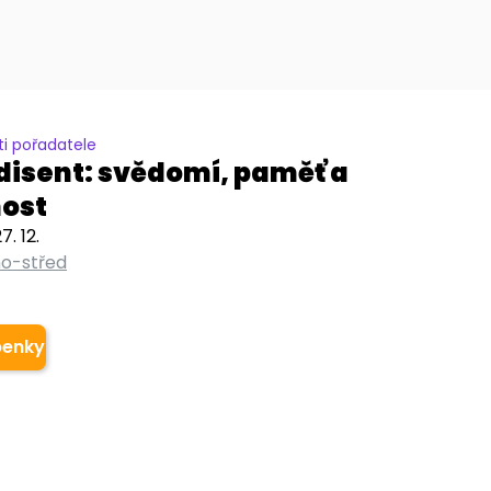
i pořadatele
disent: svědomí, paměť a
ost
7. 12.
rno-střed
penky