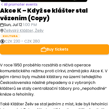
All promoter events
Akce K – Když se klášter stal
vězením (Copy)
Sun, Jul 12
1:00 PM
Želivský Klášter, Želiv
KULTURA
CZK 230
-
CZK 280
Buy tickets
V roce 1950 proběhla rozsáhlá a ničivá operace
komunistického režimu proti církvi, známá jako Akce K. V
jejím rámci byly mužské kláštery na území tehdejšího
Československa násilně přepadeny a z vybraných
klášterů se staly centralizační tábory pro „nepohodlné“
kněze a řeholníky.
Také Klášter Želiv se stal jedním z míst, kde byli řeholníci