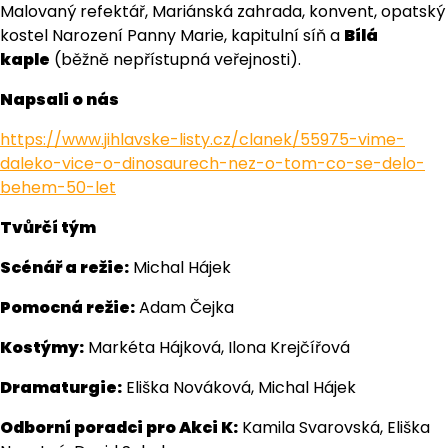
Malovaný refektář, Mariánská zahrada, konvent, opatský
kostel Narození Panny Marie, kapitulní síň a
Bílá
kaple
(běžně nepřístupná veřejnosti).
Napsali o nás
https://www.jihlavske-listy.cz/clanek/55975-vime-
daleko-vice-o-dinosaurech-nez-o-tom-co-se-delo-
behem-50-let
Tvůrčí tým
Scénář a režie:
Michal Hájek
Pomocná režie:
Adam Čejka
Kostýmy:
Markéta Hájková, Ilona Krejčířová
Dramaturgie:
Eliška Nováková, Michal Hájek
Odborní poradci pro Akci K:
Kamila Svarovská, Eliška