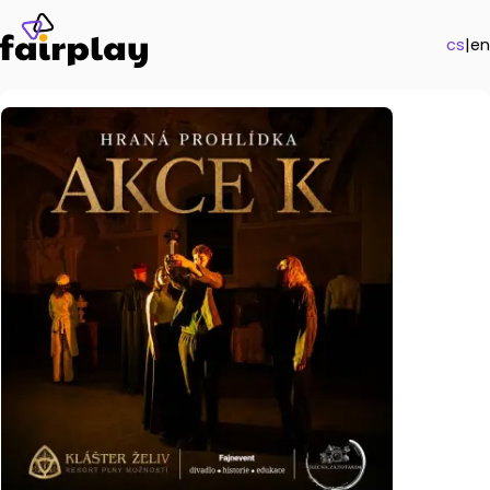
cs
|
en