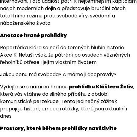
internováni. Tato událost patří k nejtemnějším kapitolám
našich moderních dějin a představuje brutální zásah
totalitního režimu proti svobodě víry, svědomí a
náboženského života.
Anotace hrané prohlídky
Reportérka Klára se noří do temných hlubin historie
Akce K. Netuší však, že pátrání po osudech vězněných
řeholníků otřese i jejím vlastním životem.
Jakou cenu má svoboda? A máme ji doopravdy?
Vydejte se s námi na hranou
prohlídku Kláštera Želiv
,
která vás vtáhne do silného příběhu z období
komunistické perzekuce. Tento jedinečný zážitek
propojuje historii, emoce i otázky, které jsou aktuální i
dnes.
Prostory, které během prohlídky navštívíte