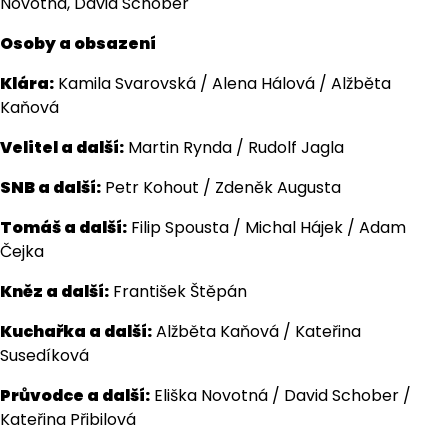
Novotná, David Schober
Osoby a obsazení
Klára:
Kamila Svarovská / Alena Hálová / Alžběta
Kaňová
Velitel a další:
Martin Rynda / Rudolf Jagla
SNB a další:
Petr Kohout / Zdeněk Augusta
Tomáš a další:
Filip Spousta / Michal Hájek / Adam
Čejka
Kněz a další:
František Štěpán
Kuchařka a další:
Alžběta Kaňová / Kateřina
Susedíková
Průvodce a další:
Eliška Novotná / David Schober /
Kateřina Přibilová