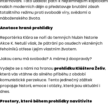
internováni. Tato událost patří k nejtemnějším kapitolám
našich moderních dějin a představuje brutální zásah
totalitního režimu proti svobodě víry, svědomí a
náboženského života.
Anotace hrané prohlídky
Reportérka Klára se noří do temných hlubin historie
Akce K. Netuší však, že pátrání po osudech vězněných
řeholníků otřese i jejím vlastním životem.
Jakou cenu má svoboda? A máme ji doopravdy?
Vydejte se s námi na hranou
prohlídku Kláštera Želiv
,
která vás vtáhne do silného příběhu z období
komunistické perzekuce. Tento jedinečný zážitek
propojuje historii, emoce i otázky, které jsou aktuální i
dnes.
Prostory, které během prohlídky navštívíte