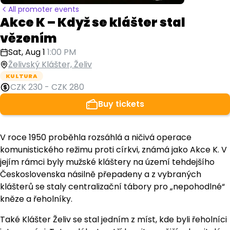
All promoter events
Akce K – Když se klášter stal
vězením
Sat, Aug 1
1:00 PM
Želivský Klášter, Želiv
KULTURA
CZK 230
-
CZK 280
Buy tickets
V roce 1950 proběhla rozsáhlá a ničivá operace
komunistického režimu proti církvi, známá jako Akce K. V
jejím rámci byly mužské kláštery na území tehdejšího
Československa násilně přepadeny a z vybraných
klášterů se staly centralizační tábory pro „nepohodlné“
kněze a řeholníky.
Také Klášter Želiv se stal jedním z míst, kde byli řeholníci