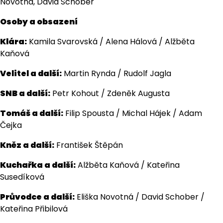
Novotná, David Schober
Osoby a obsazení
Klára:
Kamila Svarovská / Alena Hálová / Alžběta
Kaňová
Velitel a další:
Martin Rynda / Rudolf Jagla
SNB a další:
Petr Kohout / Zdeněk Augusta
Tomáš a další:
Filip Spousta / Michal Hájek / Adam
Čejka
Kněz a další:
František Štěpán
Kuchařka a další:
Alžběta Kaňová / Kateřina
Susedíková
Průvodce a další:
Eliška Novotná / David Schober /
Kateřina Přibilová