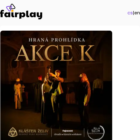
cs
|
en