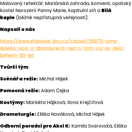
Malovaný refektář, Mariánská zahrada, konvent, opatský
kostel Narození Panny Marie, kapitulní síň a
Bílá
kaple
(běžně nepřístupná veřejnosti).
Napsali o nás
https://www.jihlavske-listy.cz/clanek/55975-vime-
daleko-vice-o-dinosaurech-nez-o-tom-co-se-delo-
behem-50-let
Tvůrčí tým
Scénář a režie:
Michal Hájek
Pomocná režie:
Adam Čejka
Kostýmy:
Markéta Hájková, Ilona Krejčířová
Dramaturgie:
Eliška Nováková, Michal Hájek
Odborní poradci pro Akci K:
Kamila Svarovská, Eliška