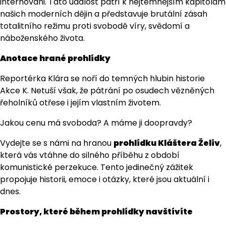
internováni. Tato událost patří k nejtemnějším kapitolám
našich moderních dějin a představuje brutální zásah
totalitního režimu proti svobodě víry, svědomí a
náboženského života.
Anotace hrané prohlídky
Reportérka Klára se noří do temných hlubin historie
Akce K. Netuší však, že pátrání po osudech vězněných
řeholníků otřese i jejím vlastním životem.
Jakou cenu má svoboda? A máme ji doopravdy?
Vydejte se s námi na hranou
prohlídku Kláštera Želiv
,
která vás vtáhne do silného příběhu z období
komunistické perzekuce. Tento jedinečný zážitek
propojuje historii, emoce i otázky, které jsou aktuální i
dnes.
Prostory, které během prohlídky navštívíte