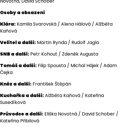
Novotná, David Schober
Osoby a obsazení
Klára:
Kamila Svarovská / Alena Hálová / Alžběta
Kaňová
Velitel a další:
Martin Rynda / Rudolf Jagla
SNB a další:
Petr Kohout / Zdeněk Augusta
Tomáš a další:
Filip Spousta / Michal Hájek / Adam
Čejka
Kněz a další:
František Štěpán
Kuchařka a další:
Alžběta Kaňová / Kateřina
Susedíková
Průvodce a další:
Eliška Novotná / David Schober /
Kateřina Přibilová