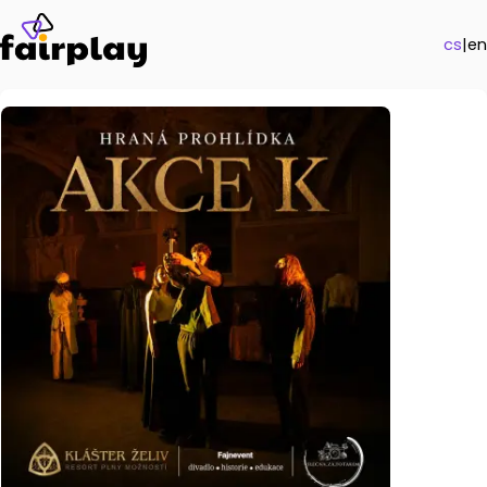
cs
|
en