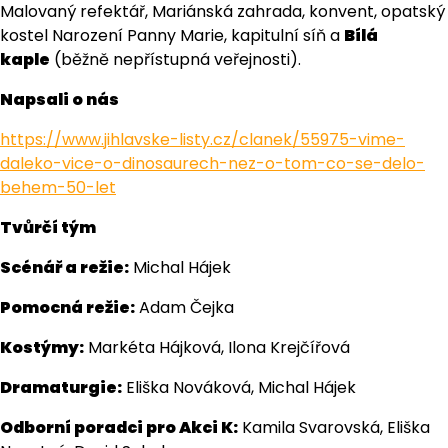
Malovaný refektář, Mariánská zahrada, konvent, opatský
kostel Narození Panny Marie, kapitulní síň a
Bílá
kaple
(běžně nepřístupná veřejnosti).
Napsali o nás
https://www.jihlavske-listy.cz/clanek/55975-vime-
daleko-vice-o-dinosaurech-nez-o-tom-co-se-delo-
behem-50-let
Tvůrčí tým
Scénář a režie:
Michal Hájek
Pomocná režie:
Adam Čejka
Kostýmy:
Markéta Hájková, Ilona Krejčířová
Dramaturgie:
Eliška Nováková, Michal Hájek
Odborní poradci pro Akci K:
Kamila Svarovská, Eliška