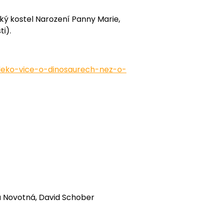
ký kostel Narození Panny Marie,
i).
aleko-vice-o-dinosaurech-nez-o-
a Novotná, David Schober