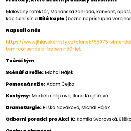
Malovaný refektář, Mariánská zahrada, konvent, opats
kapitulní síň a
Bílá kaple
(běžně nepřístupná veřejnost
Napsali o nás
https://www.jihlavske-listy.cz/clanek/55975-vime-d
tom-co-se-delo-behem-50-let
Tvůrčí tým
Scénář a režie:
Michal Hájek
Pomocná režie:
Adam Čejka
Kostýmy:
Markéta Hájková, Ilona Krejčířová
Dramaturgie:
Eliška Nováková, Michal Hájek
Odborní poradci pro Akci K:
Kamila Svarovská, Elišk
Osoby a obsazení