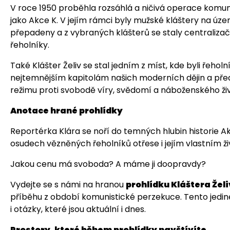
V roce 1950 proběhla rozsáhlá a ničivá operace komuni
jako Akce K. V jejím rámci byly mužské kláštery na úz
přepadeny a z vybraných klášterů se staly centraliza
řeholníky.
Také Klášter Želiv se stal jedním z míst, kde byli řeholn
nejtemnějším kapitolám našich moderních dějin a předs
režimu proti svobodě víry, svědomí a náboženského ži
Anotace hrané prohlídky
Reportérka Klára se noří do temných hlubin historie Ak
osudech vězněných řeholníků otřese i jejím vlastním ž
Jakou cenu má svoboda? A máme ji doopravdy?
Vydejte se s námi na hranou
prohlídku Kláštera Želi
příběhu z období komunistické perzekuce. Tento jedine
i otázky, které jsou aktuální i dnes.
Prostory, které během prohlídky navštívíte