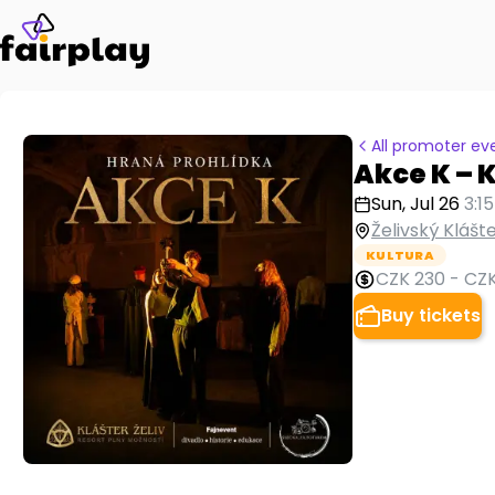
All promoter ev
Akce K – 
Sun, Jul 26
3:1
Želivský Klášte
KULTURA
CZK 230
-
CZK
Buy tickets