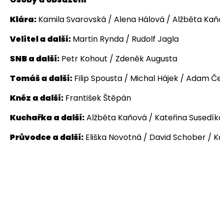
Klára:
Kamila Svarovská / Alena Hálová / Alžběta Ka
Velitel a další:
Martin Rynda / Rudolf Jagla
SNB a další:
Petr Kohout / Zdeněk Augusta
Tomáš a další:
Filip Spousta / Michal Hájek / Adam Č
Kněz a další:
František Štěpán
Kuchařka a další:
Alžběta Kaňová / Kateřina Susedí
Průvodce a další:
Eliška Novotná / David Schober / Ka