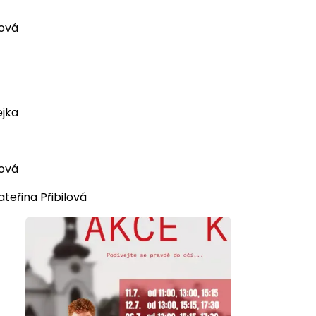
ňová
ejka
ková
teřina Přibilová