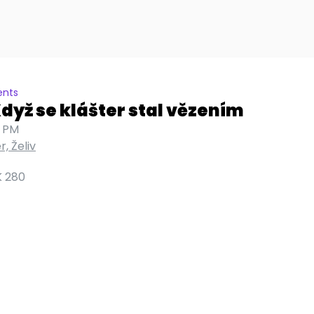
ents
Když se klášter stal vězením
5 PM
r, Želiv
 280