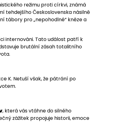
stického režimu proti církvi, známá
emí tehdejšího Československa násilně
ční tábory pro „nepohodlné“ kněze a
íci internováni. Tato událost patří k
tavuje brutální zásah totalitního
vota.
ce K. Netuší však, že pátrání po
ivotem.
v
, která vás vtáhne do silného
čný zážitek propojuje historii, emoce