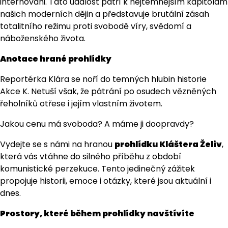
internováni. Tato událost patří k nejtemnějším kapitolám
našich moderních dějin a představuje brutální zásah
totalitního režimu proti svobodě víry, svědomí a
náboženského života.
Anotace hrané prohlídky
Reportérka Klára se noří do temných hlubin historie
Akce K. Netuší však, že pátrání po osudech vězněných
řeholníků otřese i jejím vlastním životem.
Jakou cenu má svoboda? A máme ji doopravdy?
Vydejte se s námi na hranou
prohlídku Kláštera Želiv
,
která vás vtáhne do silného příběhu z období
komunistické perzekuce. Tento jedinečný zážitek
propojuje historii, emoce i otázky, které jsou aktuální i
dnes.
Prostory, které během prohlídky navštívíte