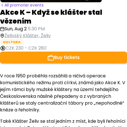
All promoter events
Akce K – Když se klášter stal
vězením
Sun, Aug 2
5:30 PM
Želivský Klášter, Želiv
KULTURA
CZK 230
-
CZK 280
Buy tickets
V roce 1950 proběhla rozsáhlá a ničivá operace
komunistického režimu proti církvi, známá jako Akce K. V
jejím rámci byly mužské kláštery na území tehdejšího
Československa násilně přepadeny a z vybraných
klášterů se staly centralizační tábory pro „nepohodlné“
kněze a řeholníky.
Také Klášter Želiv se stal jedním z míst, kde byli řeholníci