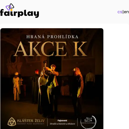
cs
|
en