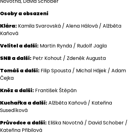
Novotná, David Schober
Osoby a obsazení
Klára:
Kamila Svarovská / Alena Hálová / Alžběta
Kaňová
Velitel a další:
Martin Rynda / Rudolf Jagla
SNB a další:
Petr Kohout / Zdeněk Augusta
Tomáš a další:
Filip Spousta / Michal Hájek / Adam
Čejka
Kněz a další:
František Štěpán
Kuchařka a další:
Alžběta Kaňová / Kateřina
Susedíková
Průvodce a další:
Eliška Novotná / David Schober /
Kateřina Přibilová