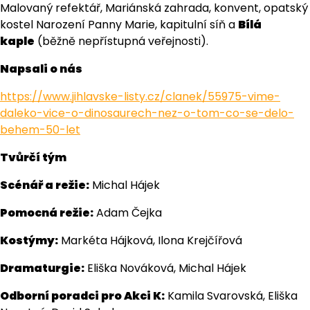
Malovaný refektář, Mariánská zahrada, konvent, opatský
kostel Narození Panny Marie, kapitulní síň a
Bílá
kaple
(běžně nepřístupná veřejnosti).
Napsali o nás
https://www.jihlavske-listy.cz/clanek/55975-vime-
daleko-vice-o-dinosaurech-nez-o-tom-co-se-delo-
behem-50-let
Tvůrčí tým
Scénář a režie:
Michal Hájek
Pomocná režie:
Adam Čejka
Kostýmy:
Markéta Hájková, Ilona Krejčířová
Dramaturgie:
Eliška Nováková, Michal Hájek
Odborní poradci pro Akci K:
Kamila Svarovská, Eliška